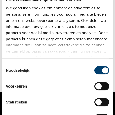
We gebruiken cookies om content en advertenties te
personaliseren, om functies voor social media te bieden
en om ons websiteverkeer te analyseren. Ook delen we
informatie over uw gebruik van onze site met onze
partners voor social media, adverteren en analyse. Deze
partners kunnen deze gegevens combineren met andere
Ankeveen: De Colonie
informatie die u aan ze heeft verstrekt of die ze hebben
Als een kronkelende slang trekt de Loodijk, met aan haar
verzameld op basis van uw gebruik van hun services. U
noordzijde de ‘s-Gravelandse Vaart, door het landschap.
gaat akkoord met de cookies en het
privacystatement
Eeuwenlang trokken er de ‘s-Gravelandse beurtvaarders naar
Amsterdam en deAmsterdammers met de trekschuit naar hun
als u onze website blijft gebruiken.
Toestemmingsselectie
‘s-Gravelandse buitenplaatsen. Bepaald stil gezeten hebben de
Noodzakelijk
bewoners langs de Vaart niet. Boerderijen, wasserijen,
touwslagers, watermolens, herbergen kortom, er was van alles
te vinden. Ook in de nieuwe tijd zitten zij niet stil waarvan het
bedrijventerrein ‘De Boomgaard’ een voorbeeld is. Midden in
Voorkeuren
het eeuwenlang ‘geroezemoes’ ligt het sfeervolle ‘Restaurant
Paviljoen de Colonie’.Een ideale plek om over de gehele
geschiedenis van de Loodijk nog eens wat gezellig na te
Statistieken
praten.
VERHALEN