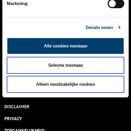
NIEUWS
Marketing
KALENDER
THEMA’S
Details tonen
ACTIVITEITEN
Alle cookies toestaan
VIDEO’S
Selectie toestaan
OVER ONS
CONTACT
Alleen noodzakelijke cookies
NIEUWSBRIEF
DISCLAIMER
PRIVACY
TOEGANKELIJKHEID