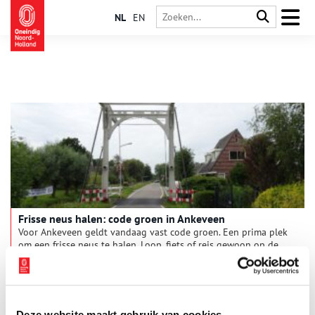
NL
EN
Frisse neus halen: code groen in Ankeveen
Voor Ankeveen geldt vandaag vast code groen. Een prima plek
om een frisse neus te halen. Loop, fiets of reis gewoon op de
bank thuis mee op een uitstapje van pakweg 10 km. Wel even
afstand houden op smalle paadjes. Een ooievaar scharrelt rond
in het groene polderland.
Deze website maakt gebruik van cookies