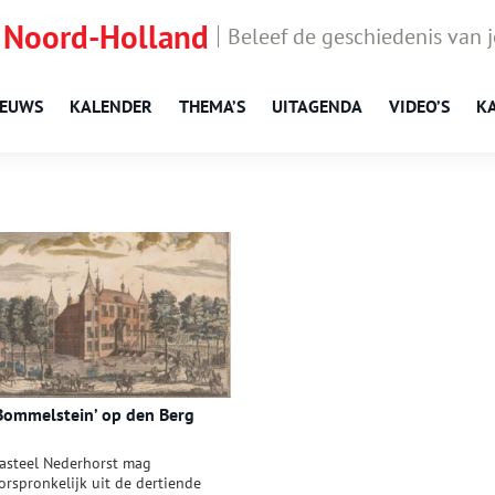
 Noord-Holland
Beleef de geschiedenis van 
IEUWS
KALENDER
THEMA’S
UITAGENDA
VIDEO’S
K
Bommelstein’ op den Berg
asteel Nederhorst mag
orspronkelijk uit de dertiende