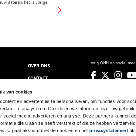
euw dateren, het is vorige
euw vooral bekend geworden
ls ‘Bommelstein’. Het oude
asteel raakte bij een brand in
971 grotendeels verwoest,
ort na een ingrijpende
estauratie. Het is echter fraai
errezen en staat te pronken op
e berg. Omdat striptekenaar
arten Toonder er zijn studio’s
ad waar de populaire verhalen
an Tom Poes en Olie B. Bommel
Volg ONH op social med
OVER ONS
orm kregen, werd het
asteel gekscherend wel
CONTACT
ommelstein genoemd.
NIEUWSBRIEF
ik van cookies
ontent en advertenties te personaliseren, om functies voor soci
DISCLAIMER
erkeer te analyseren. Ook delen we informatie over uw gebruik
PRIVACY
or social media, adverteren en analyse. Deze partners kunnen 
ormatie die u aan ze heeft verstrekt of die ze hebben verzameld
TOEGANKELIJKHEID
es. U gaat akkoord met de cookies en het
privacystatement
als