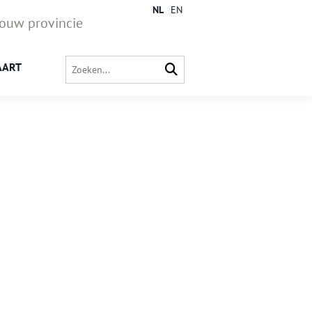
NL
EN
jouw provincie
AART