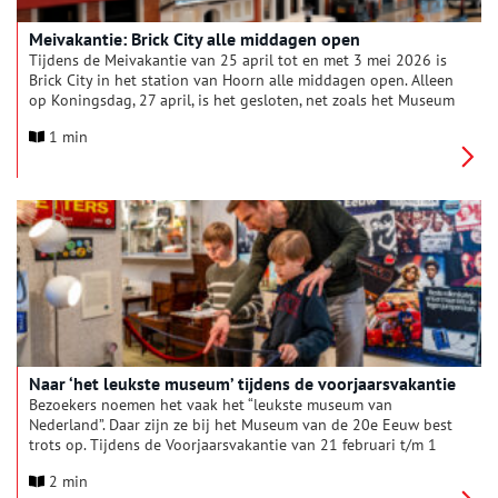
Meivakantie: Brick City alle middagen open
Tijdens de Meivakantie van 25 april tot en met 3 mei 2026 is
Brick City in het station van Hoorn alle middagen open. Alleen
op Koningsdag, 27 april, is het gesloten, net zoals het Museum
van de 20e Eeuw. In Brick City zijn nu ook enkele Hoornse
1 min
monumenten in LEGO te bewonderen. Zo zijn gebouwen aan
de Veermanskade, de Mariatoren en de oude
burgemeesterswoning (Korenmarkt) te zien. In het grote LEGO-
diorama rijden treinen en vliegen vliegtuigen. Bouwen kan er
met miljoenen steentjes.
Naar ‘het leukste museum’ tijdens de voorjaarsvakantie
Bezoekers noemen het vaak het “leukste museum van
Nederland”. Daar zijn ze bij het Museum van de 20e Eeuw best
trots op. Tijdens de Voorjaarsvakantie van 21 februari t/m 1
maart is er weer veel te zien: De historie van Telefonie, LEGO,
2 min
Barbie en meer. Je kunt er bouwen met heel veel