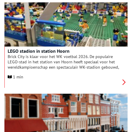
het Museum” expositie die nog tot eind 2026 in Hoorn te zien
is.
LEGO stadion in station Hoorn
Brick City is klaar voor het WK voetbal 2026. De populaire
LEGO-stad in het station van Hoorn heeft speciaal voor het
wereldkampioenschap een spectaculair WK-stadion gebouwd,
compleet met enthousiaste supporters, vlaggen, tribunes en
1 min
een sfeervolle voetbalarena.