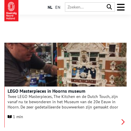
NL
EN
LEGO Masterpieces in Hoorns museum
Twee LEGO Masterpieces, The Kitchen en de Dutch Touch, zijn
vanaf nu te bewonderen in het Museum van de 20e Eeuw in
Hoorn. De zeer gedetailleerde bouwwerken zijn gemaakt door
de AFOL (Adult Fan Of Lego) Victor van den Berg uit Pijnacker.
1 min
Eén van zijn creaties stond een jaar op de Masterpiece Gallery
in LEGO House in Billund (Denemarken) tentoongesteld. En nu
dus tussen de duizenden LEGO bouwwerken op de “LEGO in