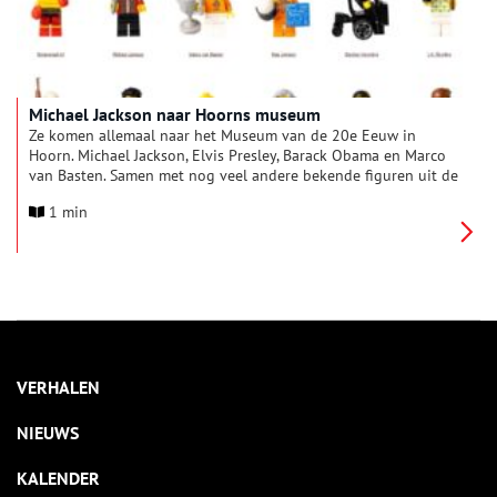
Michael Jackson naar Hoorns museum
Ze komen allemaal naar het Museum van de 20e Eeuw in
Hoorn. Michael Jackson, Elvis Presley, Barack Obama en Marco
van Basten. Samen met nog veel andere bekende figuren uit de
vorige eeuw. Gebouwd van LEGO. Door leraar Daniël Ponsen
1 min
die dankzij veel artikelen in kranten en een item in het
Jeugdjournaal nu ook zelf bekend is. Want zijn leerlingen leren
dankzij de minifiguurtjes heel veel over de geschiedenis van
de wereld.
VERHALEN
NIEUWS
KALENDER