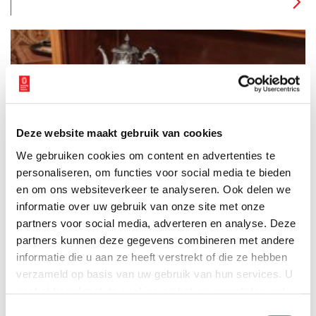
bouwsteentjes, ga op jacht naar de boeven met de nieuwe
speurtocht of pak de audiotour.
Deze website maakt gebruik van cookies
Speurtocht: Boeven uit Hoornse gevangenis ontsnapt
We gebruiken cookies om content en advertenties te
Er zijn recent enkele boeven ontsnapt uit De Krententuin, de
gevangenis op het Oostereiland in de haven van Hoorn. Met
personaliseren, om functies voor social media te bieden
dat gegeven is voor jonge kinderen de speurtocht “Opsporing
en om ons websiteverkeer te analyseren. Ook delen we
verzocht” gemaakt door de Educatieve Dienst van het Museum
informatie over uw gebruik van onze site met onze
1 min
van de 20e Eeuw. Het museum huist inmiddels al zo’n 15 jaar
in de voormalige gevangenis en is in feite nu nog een ‘Huis
partners voor social media, adverteren en analyse. Deze
van Bewaring’.
partners kunnen deze gegevens combineren met andere
informatie die u aan ze heeft verstrekt of die ze hebben
verzameld op basis van uw gebruik van hun services. U
gaat akkoord met de cookies en het
privacystatement
als u onze website blijft gebruiken.
Toestemmingsselectie