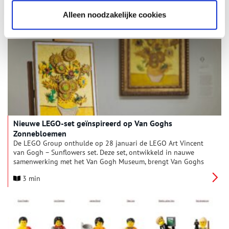
3025 CE van de internationaal gerenommeerde kunstenaar
Ekow Nimako. Het monumentale afrofuturistische kunstwerk,
Alleen noodzakelijke cookies
2 min
opgebouwd uit één miljoen zwarte LEGO®-stenen, is het
eerste werk van Nimako wat in Nederland te zien is en nodigt
bezoekers uit tot reflectie, verbeelding en ook: zélf
meebouwen.
Nieuwe LEGO-set geïnspireerd op Van Goghs
Zonnebloemen
De LEGO Group onthulde op 28 januari de LEGO Art Vincent
van Gogh – Sunflowers set. Deze set, ontwikkeld in nauwe
samenwerking met het Van Gogh Museum, brengt Van Goghs
iconische penseelstreken tot leven in een schilderij van LEGO-
3 min
stenen.