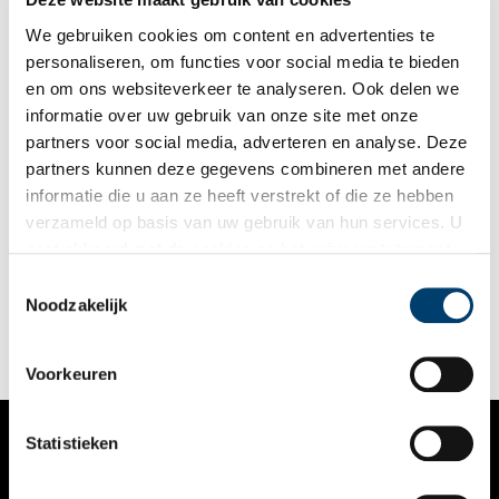
We gebruiken cookies om content en advertenties te
personaliseren, om functies voor social media te bieden
en om ons websiteverkeer te analyseren. Ook delen we
informatie over uw gebruik van onze site met onze
partners voor social media, adverteren en analyse. Deze
partners kunnen deze gegevens combineren met andere
Ontsnapte circusleeuwen zetten Carré op stelten
informatie die u aan ze heeft verstrekt of die ze hebben
In Carré ontsnappen op 24 januari 1894 vier circusleeuwen.
verzameld op basis van uw gebruik van hun services. U
Pas de volgende ochtend kunnen ze weer gevangen worden.
gaat akkoord met de cookies en het
privacystatement
als u onze website blijft gebruiken.
Toestemmingsselectie
Noodzakelijk
Voorkeuren
Statistieken
VERHALEN