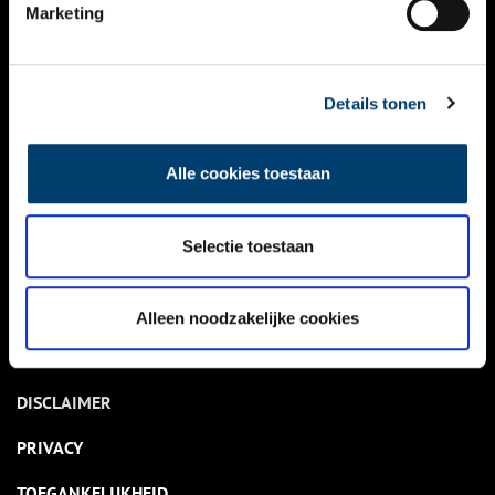
NIEUWS
Marketing
KALENDER
THEMA’S
Details tonen
ACTIVITEITEN
Alle cookies toestaan
VIDEO’S
Selectie toestaan
OVER ONS
CONTACT
Alleen noodzakelijke cookies
NIEUWSBRIEF
DISCLAIMER
PRIVACY
TOEGANKELIJKHEID