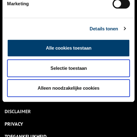
NIEUWS
Marketing
KALENDER
THEMA’S
Details tonen
ACTIVITEITEN
Alle cookies toestaan
VIDEO’S
Selectie toestaan
OVER ONS
CONTACT
Alleen noodzakelijke cookies
NIEUWSBRIEF
DISCLAIMER
PRIVACY
TOEGANKELIJKHEID