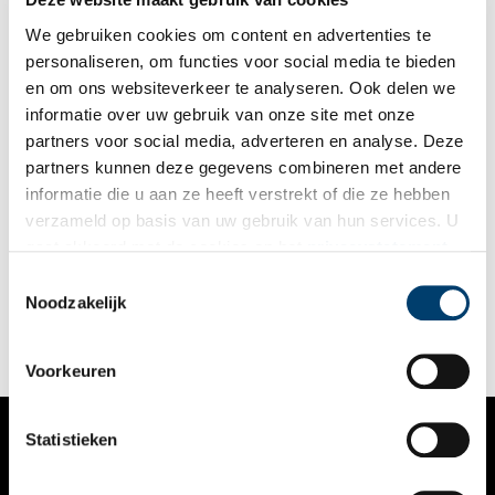
We gebruiken cookies om content en advertenties te
personaliseren, om functies voor social media te bieden
en om ons websiteverkeer te analyseren. Ook delen we
informatie over uw gebruik van onze site met onze
partners voor social media, adverteren en analyse. Deze
partners kunnen deze gegevens combineren met andere
Vier eeuwen op de pot: van open riool naar porseleinen
informatie die u aan ze heeft verstrekt of die ze hebben
troon
verzameld op basis van uw gebruik van hun services. U
Naar de wc gaan, hoe deden onze voorouders dat eigenlijk?
gaat akkoord met de cookies en het
privacystatement
Van publieke latrines op Marken tot de open riolen van
als u onze website blijft gebruiken.
Amsterdam: wie de geschiedenis induikt, komt er al snel achter
Toestemmingsselectie
dat de historische toiletgewoontes aan hygiëne nogal te
Noodzakelijk
wensen overlieten.
Voorkeuren
Statistieken
VERHALEN