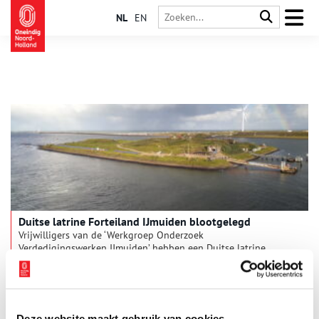
NL
EN
Duitse latrine Forteiland IJmuiden blootgelegd
Vrijwilligers van de ‘Werkgroep Onderzoek
Verdedigingswerken IJmuiden’ hebben een Duitse latrine
blootgelegd op Forteiland IJmuiden. In die latrine bevonden
zich vijf zitplaatsen, van elkaar gescheiden met een betonnen
1 min
muurtje, waar Duitse soldaten hun behoefte konden doen.
Deze website maakt gebruik van cookies