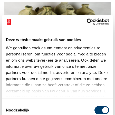
Deze website maakt gebruik van cookies
Het gele goud van het piskruikenwrak
We gebruiken cookies om content en advertenties te
Wat we tegenwoordig door de wc spoelen, was vroeger goud
waard. Menselijke urine werd gebruikt voor het wassen en
personaliseren, om functies voor social media te bieden
vilten van kleding en was daarmee eeuwenlang een onmisbaar
en om ons websiteverkeer te analyseren. Ook delen we
onderdeel van de textielindustrie. Het zogenaamde
informatie over uw gebruik van onze site met onze
‘piskruikenwrak’ voor de kust van Texel, dat ooit honderden
kruiken vol met urine bevatte, vormt het levende bewijs voor
partners voor social media, adverteren en analyse. Deze
deze geurige geschiedenis.
partners kunnen deze gegevens combineren met andere
informatie die u aan ze heeft verstrekt of die ze hebben
verzameld op basis van uw gebruik van hun services. U
gaat akkoord met de cookies en het
privacystatement
als u onze website blijft gebruiken.
Toestemmingsselectie
Noodzakelijk