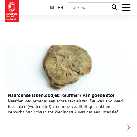
NL
EN
Naardense lakenloodjes: keurmerk van goede stof
Naarden was vroeger een échte textielstad. Eeuwenlang werd
hier laken (wollen stof) van hoge kwaliteit gemaakt en
verkocht. Van schaap tot kledingstuk was dat een intensief
proces, waar veel verschillende ambachtslieden bij betrokken
waren. Twee lakenloodjes in de collectie van het Nederlands
Vestingmuseum herinneren aan dit rijke verleden.