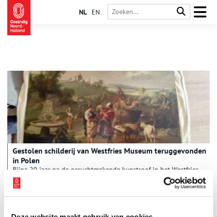
NL
EN
Gestolen schilderij van Westfries Museum teruggevonden
in Polen
Bijna 20 jaar na de geruchtmakende kunstroof in het Westfries
Museum heeft de Poolse politie bij een inval in een
appartement in Krakau het schilderij ‘Rebecca en Eliëzer’ van
de Hoornse schilder Jan Linsen teruggevonden. Het bleek in
3 min
handen van een man met de Oekraïense nationaliteit. Het
museum is zeer verheugd over de vondst. Directeur Ad
Deze website maakt gebruik van cookies