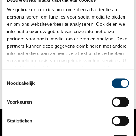
Geerdink: “Dit sterkt ons in de overtuiging dat de nu nog
missende 18 kunstwerken ooit ook weer in het museum te
We gebruiken cookies om content en advertenties te
zien zullen zijn.”
personaliseren, om functies voor social media te bieden
en om ons websiteverkeer te analyseren. Ook delen we
informatie over uw gebruik van onze site met onze
partners voor social media, adverteren en analyse. Deze
partners kunnen deze gegevens combineren met andere
Acht keer verdwenen, verminkt en vernield
informatie die u aan ze heeft verstrekt of die ze hebben
“Ik heb geen mens aangevallen, alleen maar een schilderij. Ik
verzameld op basis van uw gebruik van hun services. U
kon niet anders!” riep een verwarde man nadat hij in 1975 met
gaat akkoord met de cookies en het
privacystatement
een gekarteld mes uithaalde naar de Nachtwacht. Naar eigen
zeggen kreeg hij door bovenaardse krachten plotseling een
als u onze website blijft gebruiken.
Toestemmingsselectie
onweerstaanbare drang om het beroemde schilderij toe te
Noodzakelijk
takelen. Kort na de opening van het Rijksmuseum stevende de
dader rechtstreeks op het doek af. Tachtig centimeter lange
sneden waren het resultaat.
Voorkeuren
Statistieken
VERHALEN