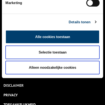
NIEUWS
Marketing
KALENDER
THEMA’S
Details tonen
ACTIVITEITEN
Alle cookies toestaan
VIDEO’S
Selectie toestaan
OVER ONS
CONTACT
Alleen noodzakelijke cookies
NIEUWSBRIEF
DISCLAIMER
PRIVACY
TOEGANKELIJKHEID