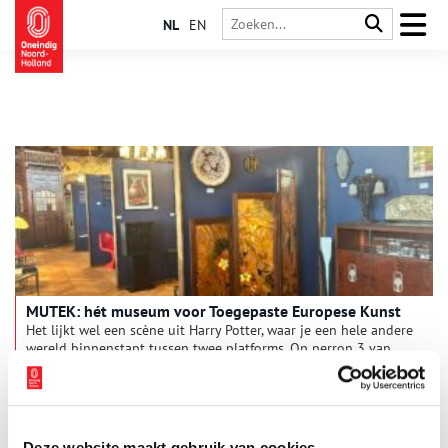
NL
EN
MUTEK: hét museum voor Toegepaste Europese Kunst
Het lijkt wel een scène uit Harry Potter, waar je een hele andere
wereld binnenstapt tussen twee platforms. Op perron 3 van
station Haarlem bevindt zich het MUTEK Museum: hét museum
voor Toegepaste Europese Kunst. De voormalig tweedeklas
wachtkamer, uitgevoerd in de prachtige art-nouveaustijl, is de
perfecte locatie voor de ruim 600 kunstobjecten. Oneindig
Noord-Holland bracht een bezoek aan dit bijzondere museum.
Deze website maakt gebruik van cookies