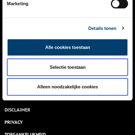
NIEUWS
Marketing
KALENDER
THEMA’S
Details tonen
ACTIVITEITEN
Alle cookies toestaan
VIDEO’S
Selectie toestaan
OVER ONS
CONTACT
Alleen noodzakelijke cookies
NIEUWSBRIEF
DISCLAIMER
PRIVACY
TOEGANKELIJKHEID