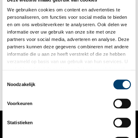
We gebruiken cookies om content en advertenties te
personaliseren, om functies voor social media te bieden
en om ons websiteverkeer te analyseren. Ook delen we
informatie over uw gebruik van onze site met onze
partners voor social media, adverteren en analyse. Deze
partners kunnen deze gegevens combineren met andere
Japans lakwerk om bij weg te dromen
informatie die u aan ze heeft verstrekt of die ze hebben
Naast
grote papieren kunstwerken
, waar we eerder aandacht
verzameld op basis van uw gebruik van hun services. U
aan schonken, bestaat de zomertentoonstelling van het
gaat akkoord met de cookies en het
privacystatement
Rijksmuseum uit Modern Japans Lak. Te zien zijn zo’n zeventig
vaak schitterend bewerkte schrijfdozen en andere
als u onze website blijft gebruiken.
Toestemmingsselectie
opbergdozen van hout, die met soms tientallen flinterdunne
Noodzakelijk
laagjes lak zijn versierd. De kunstvorm is ingebed in een lange
traditie, waarbij kunstenaars uit Oost en West zich door
elkaars werk lieten inspireren.
Voorkeuren
Statistieken
VERHALEN