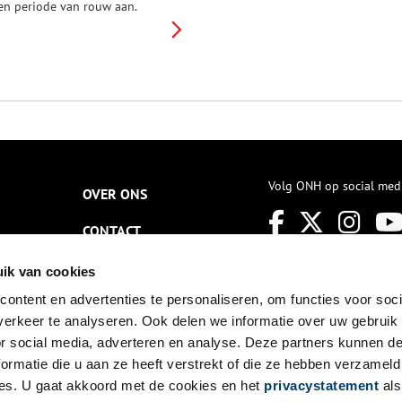
en periode van rouw aan.
egenwoordig neemt men vaak
amen afscheid van de
verledene tijdens een uitvaart,
aar is het rouwproces daarna
eestal een
rivéaangelegenheid. Vroeger
as dat anders en kon je vaak
n één oogopslag zien dat
emand ‘in de rouw’ was.
trenge etiquetteregels
chreven tot in de 20e eeuw
Volg ONH op social med
OVER ONS
oor dat men na een overlijden
ijdelijk speciale rouwkleding
CONTACT
oest dragen om de overleden
ersoon zijn laatste eer te
etuigen.
NIEUWSBRIEF
ik van cookies
ontent en advertenties te personaliseren, om functies voor soci
DISCLAIMER
erkeer te analyseren. Ook delen we informatie over uw gebruik
PRIVACY
or social media, adverteren en analyse. Deze partners kunnen 
ormatie die u aan ze heeft verstrekt of die ze hebben verzameld
TOEGANKELIJKHEID
es. U gaat akkoord met de cookies en het
privacystatement
als