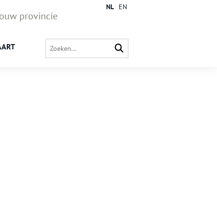
NL
EN
jouw provincie
AART