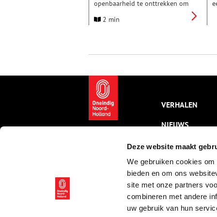
openbaarheid te onttrekken om
e
zo betaalde toegang mogelijk
T
2 min
te maken, stuit op stevige
s
kritiek. Monumenteigenaren
o
vrezen voor de gevolgen,
m
waaronder mogelijk verlies van
m
de monumentenstatus van hun
p
panden.
w
i
i
S
s
VERHALEN
v
t
NIEUWS
m
p
b
KALENDER
Deze website maakt gebru
We gebruiken cookies om c
THEMA’S
bieden en om ons websitev
ACTIVITEITEN
site met onze partners vo
combineren met andere inf
VIDEO’S
uw gebruik van hun servic