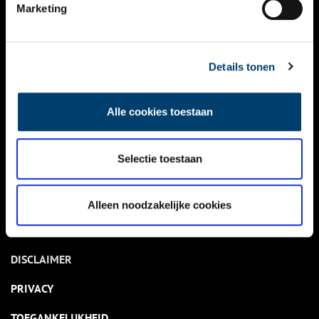
NIEUWS
Marketing
KALENDER
THEMA’S
Details tonen
ACTIVITEITEN
Alle cookies toestaan
VIDEO’S
Selectie toestaan
OVER ONS
CONTACT
Alleen noodzakelijke cookies
NIEUWSBRIEF
DISCLAIMER
PRIVACY
TOEGANKELIJKHEID