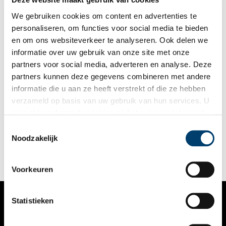
We gebruiken cookies om content en advertenties te
personaliseren, om functies voor social media te bieden
en om ons websiteverkeer te analyseren. Ook delen we
informatie over uw gebruik van onze site met onze
partners voor social media, adverteren en analyse. Deze
partners kunnen deze gegevens combineren met andere
De Hare Krishna’s van Amsterdam
informatie die u aan ze heeft verstrekt of die ze hebben
In de jaren ’70 waren ze daar plotseling. Met kale beschilderde
verzameld op basis van uw gebruik van hun services. U
hoofden, zingend door de Amsterdamse straten: de Hare
gaat akkoord met de cookies en het
privacystatement
Krishna’s. Wie waren deze aanhangers van Krishna en hoe
raakten ze in Amsterdam verzeild?
als u onze website blijft gebruiken.
Toestemmingsselectie
Noodzakelijk
Voorkeuren
Statistieken
VERHALEN