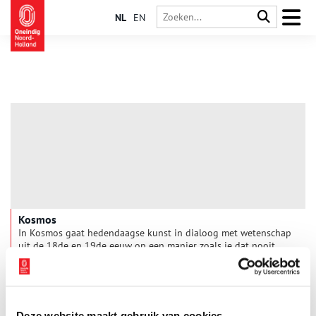
NL
EN
Kosmos
In Kosmos gaat hedendaagse kunst in dialoog met wetenschap
uit de 18de en 19de eeuw op een manier zoals je dat nooit
eerder bij Teylers Museum zag. In de historische zalen komen
oud en nieuw, en kunst en wetenschap samen. Kosmos laat
4 min
zien dat verbeeldingskracht een onmisbaar ingrediënt is voor
kunstenaars én wetenschappers om het universum beter te
kunnen begrijpen.
Deze website maakt gebruik van cookies