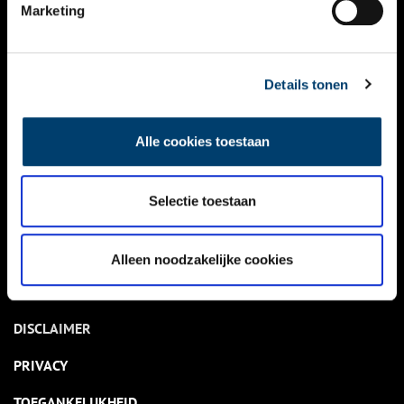
NIEUWS
Marketing
KALENDER
THEMA’S
Details tonen
ACTIVITEITEN
Alle cookies toestaan
VIDEO’S
Selectie toestaan
OVER ONS
CONTACT
Alleen noodzakelijke cookies
NIEUWSBRIEF
DISCLAIMER
PRIVACY
TOEGANKELIJKHEID