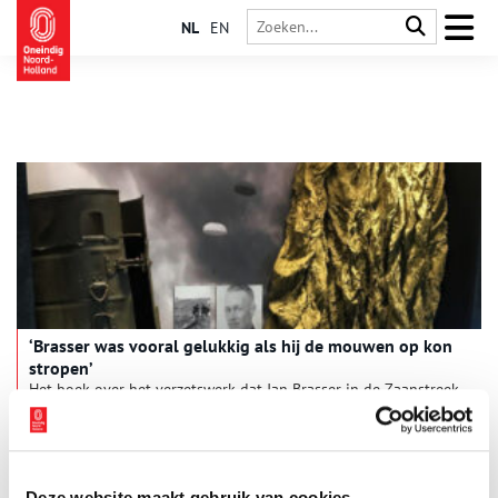
NL
EN
‘Brasser was vooral gelukkig als hij de mouwen op kon
stropen’
Het boek over het verzetswerk dat Jan Brasser in de Zaanstreek
pleegde, kon verschijnen dankzij een financiële bijdrage van
Tata Steel, de huidige eigenaar van Hoogovens, waar Brasser
voor en tijdens de oorlog als smelter werkte. Auteur Filip
Bloem vertelt over zijn speurtocht.
Deze website maakt gebruik van cookies