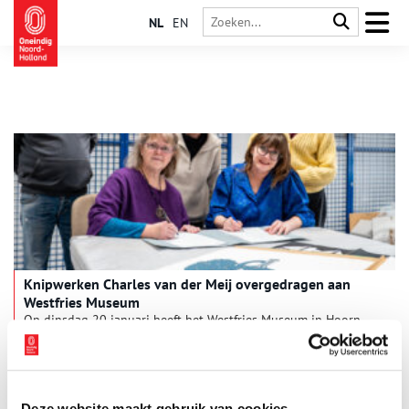
NL
EN
Knipwerken Charles van der Meij overgedragen aan
Westfries Museum
Op dinsdag 20 januari heeft het Westfries Museum in Hoorn
een bijzondere aanvulling op haar collectie ontvangen: de
knipwerken uit de nalatenschap van Charles van der Meij. Deze
officiële overdracht vond plaats in het depot van het museum
3 min
aan museumdirecteur Amanda Vollenweider, waarbij zijn zoon
en dochter, Arian en Vivian, samen met andere familieleden
Deze website maakt gebruik van cookies