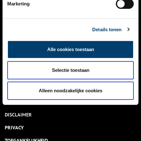
NIEUWS
Marketing
KALENDER
THEMA’S
Details tonen
ACTIVITEITEN
Alle cookies toestaan
VIDEO’S
Selectie toestaan
OVER ONS
CONTACT
Alleen noodzakelijke cookies
NIEUWSBRIEF
DISCLAIMER
PRIVACY
TOEGANKELIJKHEID