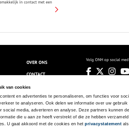
emakkelijk in contact met een
otentiële partner. Met behulp
an datingwebsites en speciale
pps heb je zo een hele waslijst
an kandidaten en via het
nternet en de telefoon hou je
lkaar minutieus op de hoogte
ls hij of zij niet om de hoek
oont. Dat was vroeger wel
nders. Wij zetten een aantal
ude Noord-Hollandse
iefdestradities op een rij, om
Volg ONH op social med
OVER ONS
ekker bij weg te zwijmelen en
e misschien zelfs wel te
CONTACT
nspireren.
NIEUWSBRIEF
ik van cookies
ontent en advertenties te personaliseren, om functies voor soci
DISCLAIMER
erkeer te analyseren. Ook delen we informatie over uw gebruik
PRIVACY
or social media, adverteren en analyse. Deze partners kunnen 
ormatie die u aan ze heeft verstrekt of die ze hebben verzameld
TOEGANKELIJKHEID
es. U gaat akkoord met de cookies en het
privacystatement
als