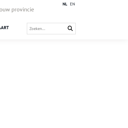
NL
EN
jouw provincie
AART