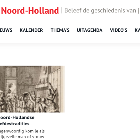
 Noord-Holland
Beleef de geschiedenis van 
IEUWS
KALENDER
THEMA’S
UITAGENDA
VIDEO’S
K
oord-Hollandse
iefdestradities
egenwoordig kom je als
rijgezelle man of vrouw