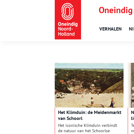
Oneindig
VERHALEN
N
Het Klimduin: de Meidenmarkt
N
van Schoorl
l
Het iconische Klimduin verbindt
T
de natuur van het Schoorlse
v