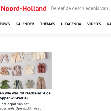
 Noord-Holland
Beleef de geschiedenis van 
IEUWS
KALENDER
THEMA’S
UITAGENDA
VIDEO’S
K
an wie was dit raadselachtige
oppenwinkeltje?
n het depot van het
ederlands Openluchtmuseum