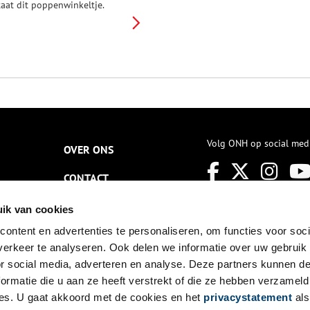
taat dit poppenwinkeltje.
ange tijd leek het een
lledaags voorbeeld van 19e-
euws kinderspeelgoed. Tot
leek dat het een
iniatuurversie was van een
inkel die echt bestaan heeft:
.J.C. de Meijere was een
ekende modezaak in
msterdam. Maar voor wie kan
et winkeltje gemaakt zijn?
Volg ONH op social med
OVER ONS
CONTACT
NIEUWSBRIEF
ik van cookies
ontent en advertenties te personaliseren, om functies voor soci
DISCLAIMER
erkeer te analyseren. Ook delen we informatie over uw gebruik
PRIVACY
or social media, adverteren en analyse. Deze partners kunnen 
ormatie die u aan ze heeft verstrekt of die ze hebben verzameld
TOEGANKELIJKHEID
es. U gaat akkoord met de cookies en het
privacystatement
als