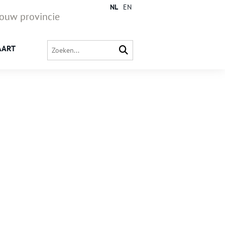
NL
EN
jouw provincie
AART