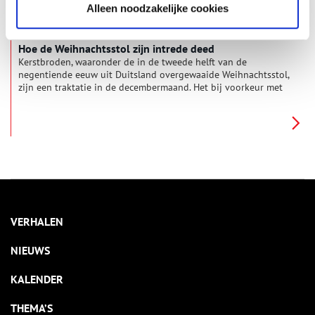
Alleen noodzakelijke cookies
Hoe de Weihnachtsstol zijn intrede deed
Kerstbroden, waaronder de in de tweede helft van de
negentiende eeuw uit Duitsland overgewaaide Weihnachtsstol,
zijn een traktatie in de decembermaand. Het bij voorkeur met
wit suikerpoeder bestrooide baksel is niet alleen favoriet in
huiselijke kring, maar ook vaste prik bij allerlei soorten
kerstvieringen.
VERHALEN
NIEUWS
KALENDER
THEMA’S