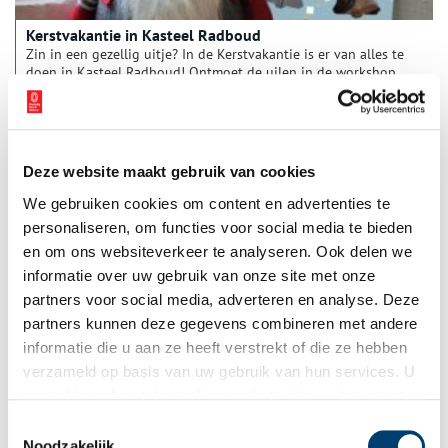
Kerstvakantie in Kasteel Radboud
Zin in een gezellig uitje? In de Kerstvakantie is er van alles te
doen in Kasteel Radboud! Ontmoet de uilen in de workshop
van onze valkenier, of kom creatief knutselen. Daarnaast is er
Middeleeuws Handwerken en een middag Keltische muziek,
1 min
allemaal in een sfeervol en feestelijk versierd kasteel. En: de
hele vakantie, dus van zaterdag 20 december tot en met
zondag 4 januari, kun je met de speurtocht op zoek naar de
Deze website maakt gebruik van cookies
Kerstkabouters.
We gebruiken cookies om content en advertenties te
personaliseren, om functies voor social media te bieden
en om ons websiteverkeer te analyseren. Ook delen we
informatie over uw gebruik van onze site met onze
partners voor social media, adverteren en analyse. Deze
partners kunnen deze gegevens combineren met andere
Kerstvakantie in Huis van Hilde
informatie die u aan ze heeft verstrekt of die ze hebben
Een verhalenverteller, kerstknutselen, midwinter
verzameld op basis van uw gebruik van hun services. U
kinderrondleidingen; in de kerstvakantie is er weer van alles
gaat akkoord met de cookies en het
privacystatement
te beleven in Huis van Hilde. Kom je gezellig langs?
als u onze website blijft gebruiken.
Toestemmingsselectie
2 min
Noodzakelijk