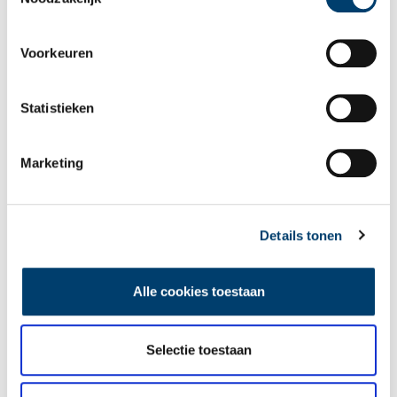
Voorkeuren
Statistieken
Marketing
Winterstoom en toverlantaarns in Stoommachinemuseum
Tijdens de kerstvakantie is het Stoommachinemuseum van
zaterdag 21 december tot en met zondag 5 januari, m.u.v.
Eerste Kerstdag en Oud- en Nieuwjaarsdag, geopend en onder
Details tonen
stoom. Stap in de fascinerende wereld van stoom en ontdek de
1 min
kracht van water en vuur! Machinisten en rondleiders leggen
graag uit hoe de stoommachines werken en wat stoom
Alle cookies toestaan
betekend heeft.
Selectie toestaan