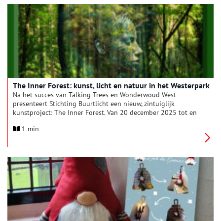
The Inner Forest: kunst, licht en natuur in het Westerpark
Na het succes van Talking Trees en Wonderwoud West
presenteert Stichting Buurtlicht een nieuw, zintuiglijk
kunstproject: The Inner Forest. Van 20 december 2025 tot en
met 4 januari 2026 verandert de omgeving van KunstenHuis
1 min
in het Westerpark (Vinse School) in een poëtisch landschap
van licht en verbinding. Het hoogtepunt vindt plaats op
dinsdag 30 december, met wandelingen, workshops, projecties
en live-activiteiten in het park.