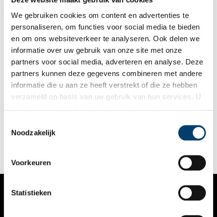
We gebruiken cookies om content en advertenties te
personaliseren, om functies voor social media te bieden
en om ons websiteverkeer te analyseren. Ook delen we
informatie over uw gebruik van onze site met onze
partners voor social media, adverteren en analyse. Deze
partners kunnen deze gegevens combineren met andere
Hoe de Weihnachtsstol zijn intrede deed
informatie die u aan ze heeft verstrekt of die ze hebben
Kerstbroden, waaronder de in de tweede helft van de
verzameld op basis van uw gebruik van hun services. U
negentiende eeuw uit Duitsland overgewaaide Weihnachtsstol,
gaat akkoord met de cookies en het
privacystatement
zijn een traktatie in de decembermaand. Het bij voorkeur met
wit suikerpoeder bestrooide baksel is niet alleen favoriet in
als u onze website blijft gebruiken.
Toestemmingsselectie
huiselijke kring, maar ook vaste prik bij allerlei soorten
Noodzakelijk
kerstvieringen.
Voorkeuren
Statistieken
VERHALEN