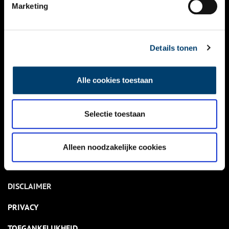
NIEUWS
Marketing
KALENDER
THEMA’S
Details tonen
ACTIVITEITEN
Alle cookies toestaan
VIDEO’S
Selectie toestaan
OVER ONS
CONTACT
Alleen noodzakelijke cookies
NIEUWSBRIEF
DISCLAIMER
PRIVACY
TOEGANKELIJKHEID