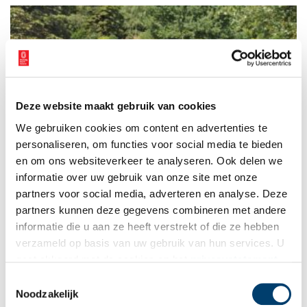
Deze website maakt gebruik van cookies
Begraafplaats Huis Te Vraag
We gebruiken cookies om content en advertenties te
Een begraafplaats die de naam draagt ‘Huis Te Vraag’: dat moet
een bijzondere plek zijn. Dat is het ook, daar aan de Schinkel
personaliseren, om functies voor social media te bieden
in Amsterdam-West. In het stuk bos aan de Rijnsburgstraat
en om ons websiteverkeer te analyseren. Ook delen we
verwacht je geen dodenakker.
informatie over uw gebruik van onze site met onze
partners voor social media, adverteren en analyse. Deze
partners kunnen deze gegevens combineren met andere
informatie die u aan ze heeft verstrekt of die ze hebben
verzameld op basis van uw gebruik van hun services. U
gaat akkoord met de cookies en het
privacystatement
als u onze website blijft gebruiken.
Toestemmingsselectie
Noodzakelijk