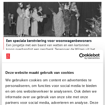
socialistische verloofde Bart. Eenmaal getrouwd worden Trien
en Bart lid van de Revolutionair Socialistische Partij (RSP), een
door Henk Sneevliet opgerichte afsplitsing van de
Communistische Partij Nederland (CPN). Door de internationale
strijd tussen deze groepen kunnen de socialisten en de
communisten elkaar niet luchten of zien.
Een speciale kerstviering voor woonwagenbewoners
Een jongetje met een baard van watten en een kartonnen
kroon overhandigt een geschenk. Tegenover de Wijzen uit het
Oosten staat een groepje herders, verkleed met doeken en
baarden aan touwtjes. Aan de zijkant van het podium, tussen
de coulissen, kijken kleine kinderen toe. Ondertussen wiegt
een meisje het kindeke Jezus, een pop met een flinke bos haar.
Het lijkt een kerstvoorstelling van een kerk of school, maar de
Deze website maakt gebruik van cookies
beschrijving in de collectie van fotopersbureau De Boer luidt:
‘Kerstfeest woonwagenbewoners, IJmuiden, 20 december 1967’.
We gebruiken cookies om content en advertenties te
Waar kijken we precies naar? Wie zijn deze kinderen en wie
personaliseren, om functies voor social media te bieden
organiseerde deze avond?
en om ons websiteverkeer te analyseren. Ook delen we
informatie over uw gebruik van onze site met onze
partners voor social media, adverteren en analyse. Deze