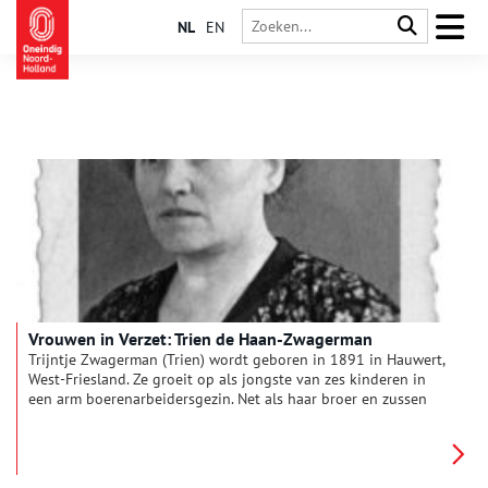
NL
EN
Vrouwen in Verzet: Trien de Haan-Zwagerman
Trijntje Zwagerman (Trien) wordt geboren in 1891 in Hauwert,
West-Friesland. Ze groeit op als jongste van zes kinderen in
een arm boerenarbeidersgezin. Net als haar broer en zussen
kan Trien wegens geldgebrek alleen de basisschool afmaken,
maar ze is leergierig en krijgt nog een aantal jaar bijles van de
plaatselijke dominee. Trien is monter en vrolijk, en raakt
bevangen door het socialisme, mede vanwege haar