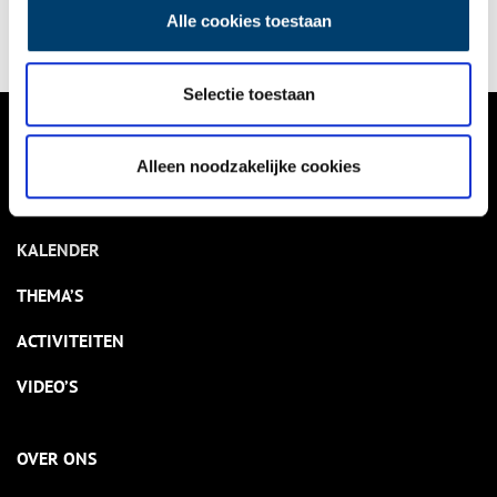
weinig mensen weten is dat dit centrum op een stuk grond
Alle cookies toestaan
staat dat een tragische geschiedenis kent.
Selectie toestaan
VERHALEN
Alleen noodzakelijke cookies
NIEUWS
KALENDER
THEMA’S
ACTIVITEITEN
VIDEO’S
OVER ONS