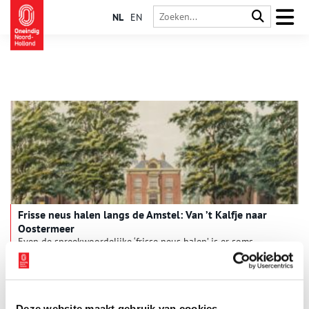
NL
EN
Frisse neus halen langs de Amstel: Van ’t Kalfje naar
Oostermeer
Even de spreekwoordelijke ‘frisse neus halen’ is er soms
noodgedwongen niet bij. Maar loop of fiets dan in gedachten
even mee met een mooi tochtje van de Berlagebrug in
Amsterdam naar de Bullewijk in Ouderkerk aan de Amstel.
Pakweg tien kilometer met verrassende verhalen. Deel 3: van ’t
Kalfje naar Oostermeer, langs buitenplaatsen als een plaatje.
Deze website maakt gebruik van cookies