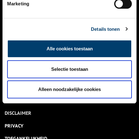
NIEUWS
Marketing
KALENDER
THEMA’S
Details tonen
ACTIVITEITEN
Alle cookies toestaan
VIDEO’S
Selectie toestaan
OVER ONS
CONTACT
Alleen noodzakelijke cookies
NIEUWSBRIEF
DISCLAIMER
PRIVACY
TOEGANKELIJKHEID