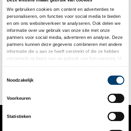
We gebruiken cookies om content en advertenties te
personaliseren, om functies voor social media te bieden
en om ons websiteverkeer te analyseren. Ook delen we
informatie over uw gebruik van onze site met onze
partners voor social media, adverteren en analyse. Deze
partners kunnen deze gegevens combineren met andere
Frisse neus halen langs de Amstel: Van vliedende zorgen
informatie die u aan ze heeft verstrekt of die ze hebben
naar de kalfskop
verzameld op basis van uw gebruik van hun services. U
Even de spreekwoordelijke ‘frisse neus halen’ is er soms
gaat akkoord met de cookies en het
privacystatement
noodgedwongen niet bij. Maar loop of fiets dan in gedachten
als u onze website blijft gebruiken.
even mee met een mooi tochtje van de Berlagebrug in
Toestemmingsselectie
Amsterdam naar de Bullewijk in Ouderkerk aan de Amstel.
Noodzakelijk
Pakweg tien kilometer met verrassende verhalen. Deel 2: Van
vliedende zorgen naar de kalfskop.
Voorkeuren
Statistieken
VERHALEN