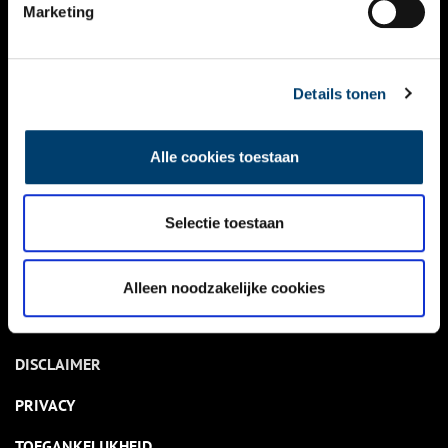
NIEUWS
Marketing
KALENDER
THEMA’S
Details tonen
ACTIVITEITEN
Alle cookies toestaan
VIDEO’S
Selectie toestaan
OVER ONS
CONTACT
Alleen noodzakelijke cookies
NIEUWSBRIEF
DISCLAIMER
PRIVACY
TOEGANKELIJKHEID