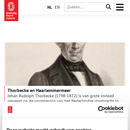
NL
EN
Thorbecke en Haarlemmermeer
Johan Rudolph Thorbecke (1798-1872) is van grote invloed
geweest op de vormgeving van het Nederlandse staatsrecht in
de negentiende eeuw, met als hoogtepunt ‘zijn’ beroemde
grondwetsherziening van 1848. Ook heeft hij zich als jurist en
als politicus actief bemoeid met waterschappen en de
toekomst van de Haarlemmermeerpolder.
Deze website maakt gebruik van cookies