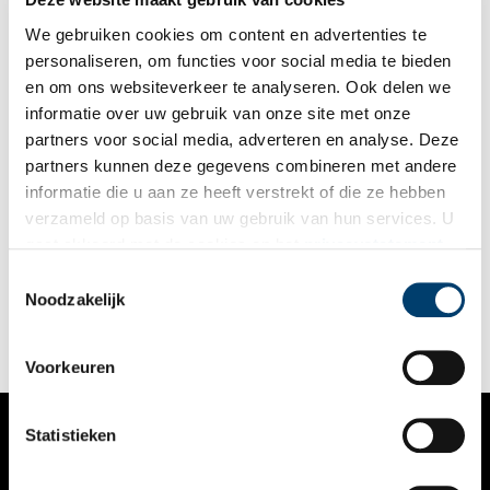
We gebruiken cookies om content en advertenties te
personaliseren, om functies voor social media te bieden
en om ons websiteverkeer te analyseren. Ook delen we
informatie over uw gebruik van onze site met onze
partners voor social media, adverteren en analyse. Deze
partners kunnen deze gegevens combineren met andere
Hendrikus Colijn: een leven voor de politiek
informatie die u aan ze heeft verstrekt of die ze hebben
Antirevolutionair staatsman Hendrikus Colijn (1869-1944)
verzameld op basis van uw gebruik van hun services. U
begon zijn lange carrière in de binnenlanden van koloniaal
gaat akkoord met de cookies en het
privacystatement
Indonesië. Hij bekleedde topfuncties voor de regering en Shell,
en loosde als premier Nederland door de crisisjaren tot aan de
als u onze website blijft gebruiken.
Toestemmingsselectie
vooravond van de Tweede Wereldoorlog. Een veelbewogen
Noodzakelijk
leven, dat begon in het gehucht Burgerveen in de
Haarlemmermeer en eindigde in ballingschap in een kuuroord
bij Ilmenau.
Voorkeuren
Statistieken
VERHALEN