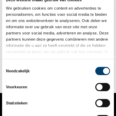
moesten gewone burgers de brede waterweg oversteken?
We gebruiken cookies om content en advertenties te
personaliseren, om functies voor social media te bieden
en om ons websiteverkeer te analyseren. Ook delen we
informatie over uw gebruik van onze site met onze
partners voor social media, adverteren en analyse. Deze
partners kunnen deze gegevens combineren met andere
Koningin Juliana in Julianadorp
informatie die u aan ze heeft verstrekt of die ze hebben
Straten, bruggen, scholen, ziekenhuizen, plantsoenen, torens en
verzameld op basis van uw gebruik van hun services. U
zelfs een fietsenbos. Naar de geliefde koningin Juliana (1909-
gaat akkoord met de cookies en het
privacystatement
2004) is heel wat vernoemd. Van alle leden van de koninklijke
familie heeft zij de meeste straten op haar naam staan: in 2013
als u onze website blijft gebruiken.
Toestemmingsselectie
telde Nederland ruim 284 kilometer aan Julianawegen, -singels
Noodzakelijk
en -straten. Maar van de twaalf provincies heeft alleen Noord-
Holland een heus Julianadorp, dat zijn geboortejaar deelt met
de voormalige koningin.
Voorkeuren
Statistieken
VERHALEN