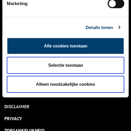
NIEUWS
Marketing
KALENDER
THEMA’S
Details tonen
ACTIVITEITEN
Alle cookies toestaan
VIDEO’S
Selectie toestaan
OVER ONS
CONTACT
Alleen noodzakelijke cookies
NIEUWSBRIEF
DISCLAIMER
PRIVACY
TOEGANKELIJKHEID