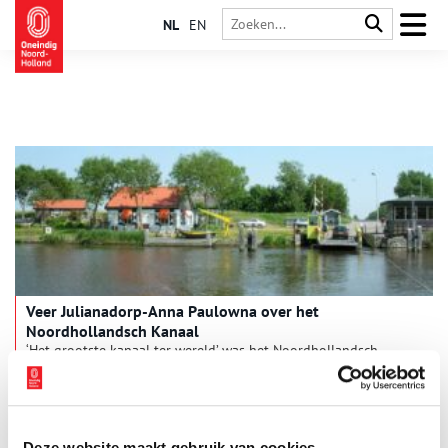
NL
EN
Veer Julianadorp-Anna Paulowna over het
Noordhollandsch Kanaal
‘Het grootste kanaal ter wereld’ was het Noordhollandsch
Kanaal toen het in gebruik werd genomen in 1824. Het was
het persoonlijke project van koning Willem I, dat Nederland
internationaal op de kaart moest zetten. Dit nieuwe kanaal
bood een veilig alternatief voor de scheepvaart over de
Zuiderzee, maar bracht ook wat lastigheden met zich mee: hoe
Deze website maakt gebruik van cookies