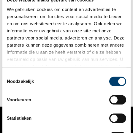
We gebruiken cookies om content en advertenties te
personaliseren, om functies voor social media te bieden
en om ons websiteverkeer te analyseren. Ook delen we
informatie over uw gebruik van onze site met onze
partners voor social media, adverteren en analyse. Deze
partners kunnen deze gegevens combineren met andere
Objecten uit de oorlog: verzet
informatie die u aan ze heeft verstrekt of die ze hebben
In het kader van 75 jaar bevrijding geeft Oneindig Noord-
verzameld op basis van uw gebruik van hun services. U
Holland dit voorjaar een overzicht van de meest
gaat akkoord met de cookies en het
privacystatement
spraakmakende oorlogsobjecten uit Noord-Hollandse
collecties. De voorwerpen hebben elke maand een ander
als u onze website blijft gebruiken.
Toestemmingsselectie
thema. Van een nep-bril tot een Sinterklaaspak, deze maand
Noodzakelijk
staat het verzet centraal.
Voorkeuren
Statistieken
VERHALEN