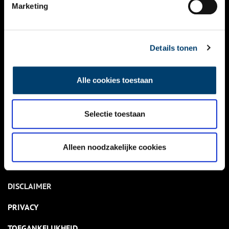
NIEUWS
Marketing
KALENDER
THEMA’S
Details tonen
ACTIVITEITEN
Alle cookies toestaan
VIDEO’S
Selectie toestaan
OVER ONS
CONTACT
Alleen noodzakelijke cookies
NIEUWSBRIEF
DISCLAIMER
PRIVACY
TOEGANKELIJKHEID