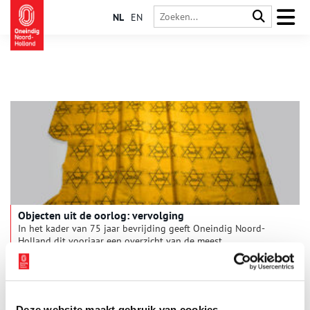
NL
EN
Objecten uit de oorlog: vervolging
In het kader van 75 jaar bevrijding geeft Oneindig Noord-
Holland dit voorjaar een overzicht van de meest
spraakmakende oorlogsobjecten uit Noord-Hollandse
collecties. De voorwerpen hebben elke maand een ander
thema. Van de knikkers van Anne Frank tot een laatste groet
uit de trein, deze maand staat de jodenvervolging centraal.
Deze website maakt gebruik van cookies