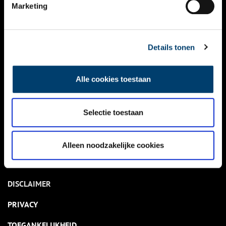
NIEUWS
Marketing
KALENDER
THEMA’S
Details tonen
ACTIVITEITEN
Alle cookies toestaan
VIDEO’S
Selectie toestaan
OVER ONS
CONTACT
Alleen noodzakelijke cookies
NIEUWSBRIEF
DISCLAIMER
PRIVACY
TOEGANKELIJKHEID