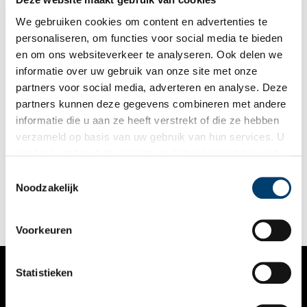
We gebruiken cookies om content en advertenties te
personaliseren, om functies voor social media te bieden
en om ons websiteverkeer te analyseren. Ook delen we
informatie over uw gebruik van onze site met onze
partners voor social media, adverteren en analyse. Deze
partners kunnen deze gegevens combineren met andere
Duurzaam erfgoed: van Gouden Eeuw naar Groene Eeuw
informatie die u aan ze heeft verstrekt of die ze hebben
De komende jaren staat ons een grote energietransitie te
verzameld op basis van uw gebruik van hun services. U
wachten. Steeds meer woningen worden aardgasvrij en het
gaat akkoord met de cookies en het
privacystatement
doel is om in 2050 een CO2-arme samenleving te hebben. Ook
voor monumenten is verduurzamen mogelijk. Tijdens het
als u onze website blijft gebruiken.
Toestemmingsselectie
Duurzaam Erfgoed Congres werd duidelijk dat er een hoop te
Noodzakelijk
winnen valt.
Voorkeuren
Statistieken
VERHALEN