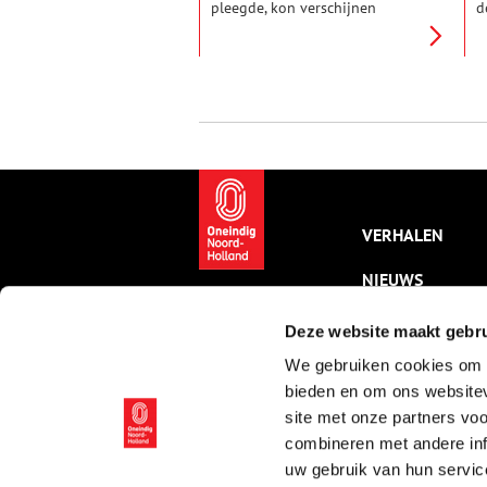
pleegde, kon verschijnen
d
dankzij een financiële bijdrage
o
van Tata Steel, de huidige
b
eigenaar van Hoogovens, waar
Z
Brasser voor en tijdens de
h
oorlog als smelter werkte.
s
Auteur Filip Bloem vertelt over
zijn speurtocht.
VERHALEN
NIEUWS
KALENDER
Deze website maakt gebru
We gebruiken cookies om c
THEMA’S
bieden en om ons websitev
ACTIVITEITEN
site met onze partners vo
combineren met andere inf
VIDEO’S
uw gebruik van hun servic