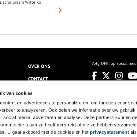
e schuilnaam Witte Ko
pereerde, was een van de
ekendste verzetsmensen uit de
aanstreek. Filip Bloem, die bij
et Verzetsmuseum werkt,
chreef er een boek over.
Volg ONH op social med
OVER ONS
CONTACT
NIEUWSBRIEF
ik van cookies
ontent en advertenties te personaliseren, om functies voor soci
DISCLAIMER
erkeer te analyseren. Ook delen we informatie over uw gebruik
PRIVACY
or social media, adverteren en analyse. Deze partners kunnen 
ormatie die u aan ze heeft verstrekt of die ze hebben verzameld
TOEGANKELIJKHEID
es. U gaat akkoord met de cookies en het
privacystatement
als