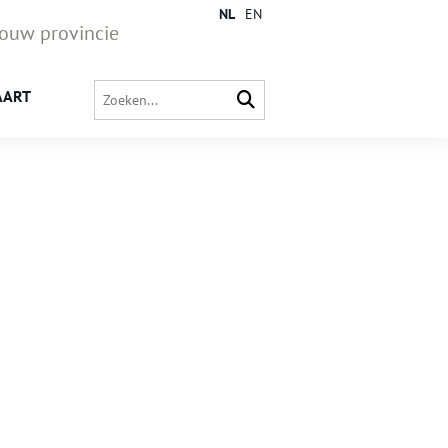
NL
EN
jouw provincie
AART