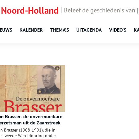
 Noord-Holland
Beleef de geschiedenis van 
IEUWS
KALENDER
THEMA’S
UITAGENDA
VIDEO’S
K
an Brasser: de onvermoeibare
erzetsman uit de Zaanstreek
an Brasser (1908-1991), die in
e Tweede Wereldoorlog onder