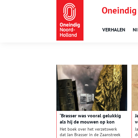
Oneindig
VERHALEN
N
‘Brasser was vooral gelukkig
J
als hij de mouwen op kon
v
stropen’
Het boek over het verzetswerk
J
dat Jan Brasser in de Zaanstreek
d