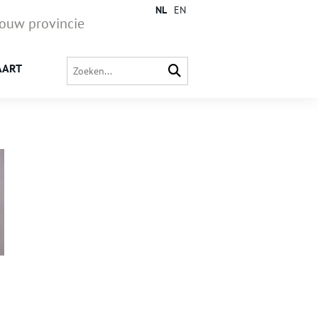
NL
EN
jouw provincie
AART