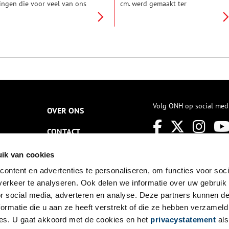
ingen die voor veel van ons
cm. werd gemaakt ter
anzelfsprekend zijn. Zo’n
gelegenheid van de geboorte
onderd jaar geleden was dit
van de 750.000ste inwoner van
chter heel anders. Nederland
Amsterdam.
ende heel wat gebieden waar
rote armoede heerste.
isschien wel het beroemdste
oorbeeld hiervan is de
msterdamse Jordaan. Deze
olksbuurt, die volkszangers en
olksverhalen voortbracht, werd
en icoon voor de hoofdstad.
Volg ONH op social med
OVER ONS
et plat Amsterdams dat hier
esproken werd, de Westertoren
CONTACT
n Johnny Jordaan vormen het
omantische beeld dat velen
egenwoordig van de Jordaan
NIEUWSBRIEF
ik van cookies
ebben. Wat in dit beeld echter
aak wordt weggelaten is de
ontent en advertenties te personaliseren, om functies voor soci
DISCLAIMER
ittere armoede waarin de
erkeer te analyseren. Ook delen we informatie over uw gebruik
ordanezen leefden.
PRIVACY
or social media, adverteren en analyse. Deze partners kunnen 
ormatie die u aan ze heeft verstrekt of die ze hebben verzameld
TOEGANKELIJKHEID
es. U gaat akkoord met de cookies en het
privacystatement
als