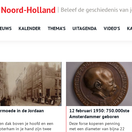
 Noord-Holland
Beleef de geschiedenis van 
IEUWS
KALENDER
THEMA’S
UITAGENDA
VIDEO’S
K
rmoede in de Jordaan
12 februari 1930: 750.000ste
Amsterdammer geboren
en dak boven je hoofd en een
Deze forse koperen penning
oterham in je hand zijn twee
met een diameter van bijna 22