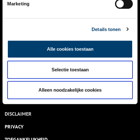
NIEUWS
Marketing
KALENDER
THEMA’S
Details tonen
ACTIVITEITEN
Alle cookies toestaan
VIDEO’S
Selectie toestaan
OVER ONS
CONTACT
Alleen noodzakelijke cookies
NIEUWSBRIEF
DISCLAIMER
PRIVACY
TOEGANKELIJKHEID