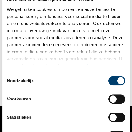
gemaakt?
We gebruiken cookies om content en advertenties te
personaliseren, om functies voor social media te bieden
en om ons websiteverkeer te analyseren. Ook delen we
informatie over uw gebruik van onze site met onze
partners voor social media, adverteren en analyse. Deze
partners kunnen deze gegevens combineren met andere
Een vliegende penis en andere topvondsten in binnenstad
informatie die u aan ze heeft verstrekt of die ze hebben
Alkmaar
verzameld op basis van uw gebruik van hun services. U
Een middeleeuws insigne met daarop de afbeelding van een
gaat akkoord met de cookies en het
privacystatement
penis met vleugeltjes en een tegel met het wapen van de
als u onze website blijft gebruiken.
graven van Holland, het zijn maar twee van de voorwerpen die
Toestemmingsselectie
dit voorjaar in de Alkmaarse Boterstaat werden gevonden.
Noodzakelijk
Stadsarcheologen Nancy de Jong-Lambregts en Niels Tuinman
vertellen er meer over.
Voorkeuren
Statistieken
VERHALEN