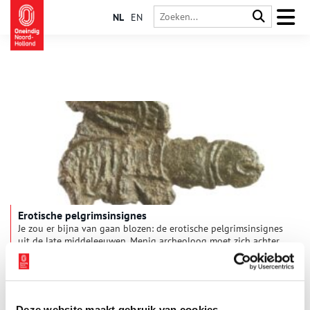
NL
EN
Erotische pelgrimsinsignes
Je zou er bijna van gaan blozen: de erotische pelgrimsinsignes
uit de late middeleeuwen. Menig archeoloog moet zich achter
de oren hebben gekrabd als er een miniatuur vliegende fallus
of vulva op stelten uit de modder tevoorschijn kwam. Het is
lastig voor te stellen dat deze fantasierijke tinnen speldjes op
de kleding werd gedragen van streng gelovige middeleeuwers.
Wat betekenen deze profane insignes en hoe werden ze
Deze website maakt gebruik van cookies