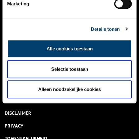
NIEUWS
Marketing
KALENDER
THEMA’S
Details tonen
ACTIVITEITEN
Alle cookies toestaan
VIDEO’S
Selectie toestaan
OVER ONS
CONTACT
Alleen noodzakelijke cookies
NIEUWSBRIEF
DISCLAIMER
PRIVACY
TOEGANKELIJKHEID