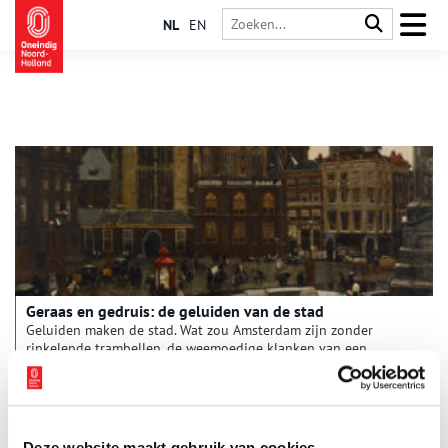
NL
EN
Geraas en gedruis: de geluiden van de stad
Geluiden maken de stad. Wat zou Amsterdam zijn zonder
rinkelende trambellen, de weemoedige klanken van een
draaiorgel of het geroezemoes op de markt? Maar geluiden
kunnen naast nostalgie ook irritatie oproepen. Denk aan de
vaak beklaagde rolkoffers, overvliegende vliegtuigen of luide
ringtones van mobiele telefoons. Welke geluiden hoorde men
vroeger in de stad en wat was er toen anders dan nu?
Deze website maakt gebruik van cookies