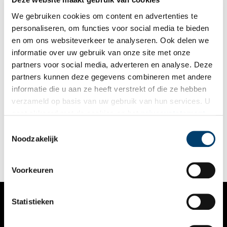
We gebruiken cookies om content en advertenties te
personaliseren, om functies voor social media te bieden
en om ons websiteverkeer te analyseren. Ook delen we
informatie over uw gebruik van onze site met onze
partners voor social media, adverteren en analyse. Deze
partners kunnen deze gegevens combineren met andere
Hoe werd je vroeger wakker zonder wekker?
informatie die u aan ze heeft verstrekt of die ze hebben
Heb jij ook zo’n hekel aan je wekker? Aan die dwingende stem
verzameld op basis van uw gebruik van hun services. U
die je met grof geweld uit je slaap haalt? Terwijl jij niets liever
gaat akkoord met de cookies en het
privacystatement
wilt dan je weer lekker omdraaien en verder dromen. Hoe ging
dat vroeger eigenlijk? Hoe kwam je ergens op tijd toen er nog
als u onze website blijft gebruiken.
Toestemmingsselectie
geen wekkers, horloges en laat staan smartphones bestonden?
Noodzakelijk
Voorkeuren
Statistieken
VERHALEN