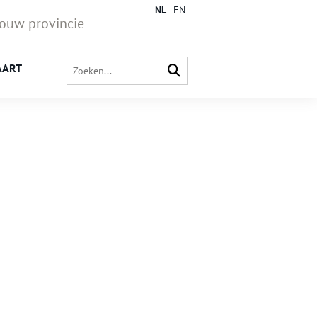
NL
EN
jouw provincie
AART