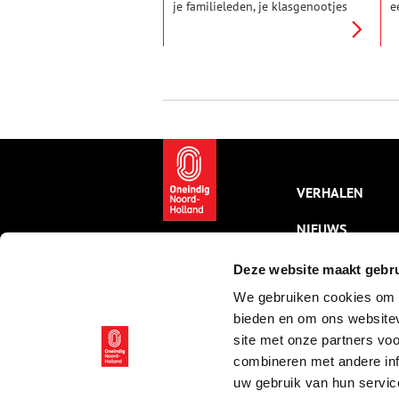
je familieleden, je klasgenootjes
e
en natuurlijk de juf of meester
h
een versje schreven. Naast de
w
handgeschreven rijmpjes
T
(keurig op een potlood lijntje)
w
werden bontgekleurde
z
poesieplaatjes geplakt of er iets
b
bij getekend.
w
h
o
t
VERHALEN
NIEUWS
KALENDER
Deze website maakt gebru
We gebruiken cookies om c
THEMA’S
bieden en om ons websitev
ACTIVITEITEN
site met onze partners vo
combineren met andere inf
VIDEO’S
uw gebruik van hun servic