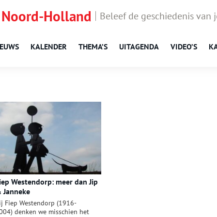
 Noord-Holland
Beleef de geschiedenis van 
IEUWS
KALENDER
THEMA’S
UITAGENDA
VIDEO’S
K
iep Westendorp: meer dan Jip
 Janneke
ij Fiep Westendorp (1916-
004) denken we misschien het