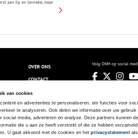
erst aan Jip en Janneke, maar
et oeuvre van de tekenares
as veel groter dan dat.
ekenen vond ze het leukste
at er was. Ze tekende zelfs
oveel dat na haar dood
oekjes en tekenfilms konden
orden gemaakt van het door
aar gemaakte materiaal. Een
verzicht van haar leven vol
ekeningen.
Volg ONH op social med
OVER ONS
CONTACT
NIEUWSBRIEF
ik van cookies
ontent en advertenties te personaliseren, om functies voor soci
DISCLAIMER
erkeer te analyseren. Ook delen we informatie over uw gebruik
PRIVACY
or social media, adverteren en analyse. Deze partners kunnen 
ormatie die u aan ze heeft verstrekt of die ze hebben verzameld
TOEGANKELIJKHEID
es. U gaat akkoord met de cookies en het
privacystatement
als