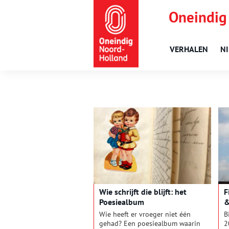
Oneindig
VERHALEN
N
Wie schrijft die blijft: het
F
Poesiealbum
&
Wie heeft er vroeger niet één
B
gehad? Een poesiealbum waarin
2