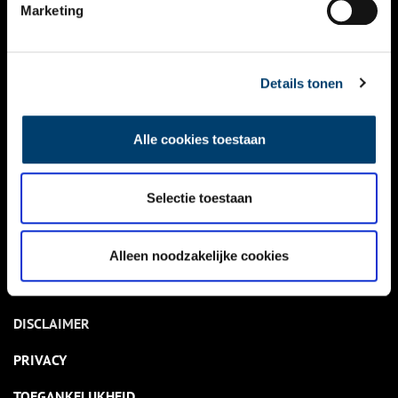
NIEUWS
Marketing
KALENDER
THEMA’S
Details tonen
ACTIVITEITEN
Alle cookies toestaan
VIDEO’S
Selectie toestaan
OVER ONS
CONTACT
Alleen noodzakelijke cookies
NIEUWSBRIEF
DISCLAIMER
PRIVACY
TOEGANKELIJKHEID