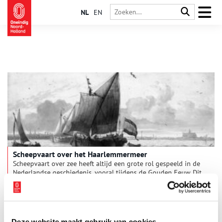
NL
EN
Scheepvaart over het Haarlemmermeer
Scheepvaart over zee heeft altijd een grote rol gespeeld in de
Nederlandse geschiedenis, vooral tijdens de Gouden Eeuw. Dit
gold ook voor de binnenvaart via het Haarlemmermeer, die
Amsterdam en Haarlem met de grote steden in Zuid-Holland
verbond. De vaarroutes gingen dwars door rivieren en vaarten,
en langs kolken en sluizen.
Deze website maakt gebruik van cookies