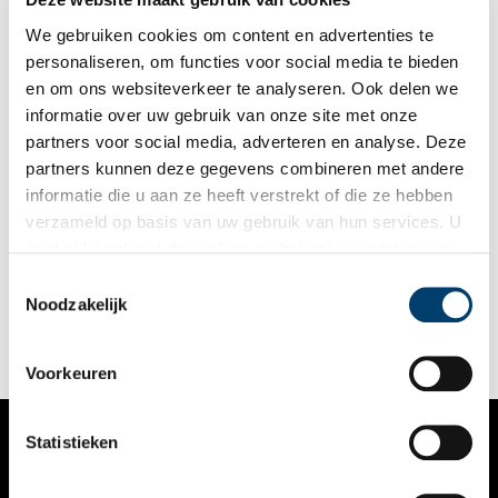
We gebruiken cookies om content en advertenties te
personaliseren, om functies voor social media te bieden
en om ons websiteverkeer te analyseren. Ook delen we
informatie over uw gebruik van onze site met onze
partners voor social media, adverteren en analyse. Deze
partners kunnen deze gegevens combineren met andere
Monumenten op de bodem van het meer
informatie die u aan ze heeft verstrekt of die ze hebben
Is Hoofddorp een plaats waar je rond kunt dwalen? Nou en of.
verzameld op basis van uw gebruik van hun services. U
Loop (in gedachten) maar even mee langs de Hoofdvaart en
gaat akkoord met de cookies en het
privacystatement
verbaas je over wat er te zien is. Hier, op de bodem van het
droog gepompte Haarlemmermeer, stichtten de pioniers een
als u onze website blijft gebruiken.
Toestemmingsselectie
dorpje. Op het kruispunt van twee vaarten. Kruisdorp heette
Noodzakelijk
het. Het Hoofddorp van nu met monumentale panden.
Voorkeuren
Statistieken
VERHALEN