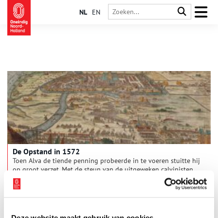
NL
EN
De Opstand in 1572
Toen Alva de tiende penning probeerde in te voeren stuitte hij
op groot verzet. Met de steun van de uitgeweken calvinisten
naar Duitsland verwierf Prins Willem van Oranje een leger om
Alva te verjagen. In de slag bij Heiligerlee in 1568 behaalde
zijn broer Lodewijk een overwinning op de Spanjaarden, maar
kort daarna werd hij verslagen door het Spaanse leger onder
Alva. Daarop werd het plan beraamd enige steden te
Deze website maakt gebruik van cookies