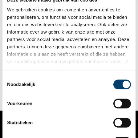
veroveren. Daartoe stelde Oranje zich in verbinding met de
watergeuzen en vond ook voor korte tijd steun bij Koning
We gebruiken cookies om content en advertenties te
Karel van Frankrijk.
personaliseren, om functies voor social media te bieden
en om ons websiteverkeer te analyseren. Ook delen we
informatie over uw gebruik van onze site met onze
partners voor social media, adverteren en analyse. Deze
partners kunnen deze gegevens combineren met andere
Netelsoep en kastanjekoffie: wildplukken in oorlogstijd
informatie die u aan ze heeft verstrekt of die ze hebben
In tijden van schaarste grijpen veel mensen terug op
verzameld op basis van uw gebruik van hun services. U
wildplukken, als aanvulling op hun magere dieet. Speciale
gaat akkoord met de cookies en het
privacystatement
oorlogskookboeken informeerden hongerige plukkers tijdens
de Tweede Wereldoorlog over welke planten en paddenstoelen
als u onze website blijft gebruiken.
Toestemmingsselectie
eetbaar waren en hoe ze het best bereid konden worden.
Noodzakelijk
Voorkeuren
Statistieken
VERHALEN