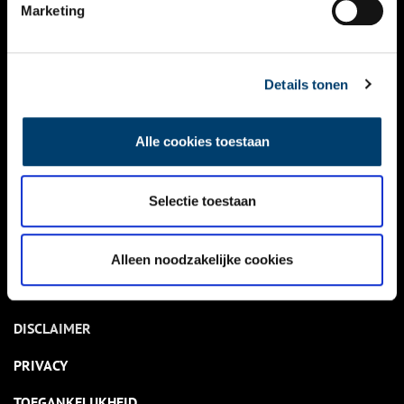
NIEUWS
Marketing
KALENDER
THEMA’S
Details tonen
ACTIVITEITEN
Alle cookies toestaan
VIDEO’S
Selectie toestaan
OVER ONS
CONTACT
Alleen noodzakelijke cookies
NIEUWSBRIEF
DISCLAIMER
PRIVACY
TOEGANKELIJKHEID