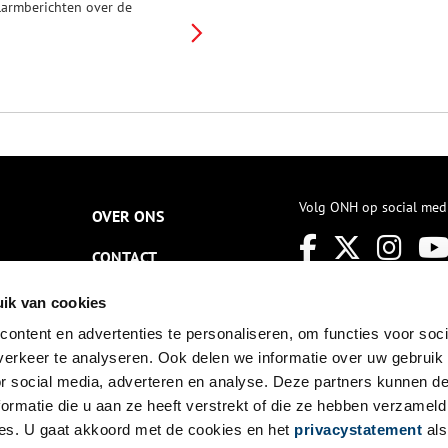
larmberichten over de
aalworm. Die had overal het
outwerk van de dijken langs
e Zuiderzee aangetast. Zeker in
est-Friesland leek een
verstroming onafwendbaar. En
n het buitenland verschenen
amfletten waarin op de
ndergang van Amsterdam
erd gezinspeeld.
Volg ONH op social med
OVER ONS
CONTACT
NIEUWSBRIEF
ik van cookies
ontent en advertenties te personaliseren, om functies voor soci
DISCLAIMER
erkeer te analyseren. Ook delen we informatie over uw gebruik
PRIVACY
or social media, adverteren en analyse. Deze partners kunnen 
ormatie die u aan ze heeft verstrekt of die ze hebben verzameld
TOEGANKELIJKHEID
es. U gaat akkoord met de cookies en het
privacystatement
als