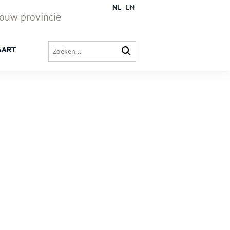
NL
EN
jouw provincie
AART