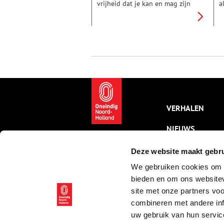
vrijheid dat je kan en mag zijn
a
zoals je bent. Vierhonderd jaar
p
geleden was dat anders: liefde
h
en seks tussen mensen van
d
hetzelfde geslacht was streng
W
verboden, ook op VOC-schepen.
o
i
p
o
w
VERHALEN
NIEUWS
KALENDER
Deze website maakt gebru
We gebruiken cookies om c
THEMA’S
bieden en om ons websitev
ACTIVITEITEN
site met onze partners vo
combineren met andere inf
VIDEO’S
uw gebruik van hun servic