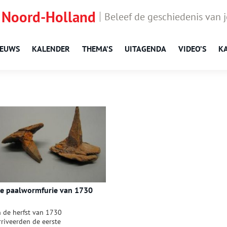
 Noord-Holland
Beleef de geschiedenis van 
IEUWS
KALENDER
THEMA’S
UITAGENDA
VIDEO’S
K
e paalwormfurie van 1730
n de herfst van 1730
rriveerden de eerste