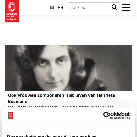
NL
EN
Ook vrouwen componeren: Het leven van Henriëte
Bosmans
Ook vrouwen componeren. Enkele bekende Nederlandse
vrouwelijke componisten zijn Anne-Maartje Lemereis, Calliope
Tsoupaki (beide Componist des Vaderlands) en Christina Viola
Oorebeek. Maar ook Caroline Berkenbosch, Lavinia Meijer,
Mathilde Wantenaar of Sarah Neutkens. En er zijn nog zo veel
meer namen. Wat een positieve ontwikkeling is, is dat er ook
Deze website maakt gebruik van cookies