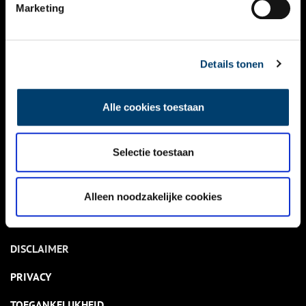
NIEUWS
Marketing
KALENDER
THEMA’S
Details tonen
ACTIVITEITEN
Alle cookies toestaan
VIDEO’S
Selectie toestaan
OVER ONS
CONTACT
Alleen noodzakelijke cookies
NIEUWSBRIEF
DISCLAIMER
PRIVACY
TOEGANKELIJKHEID