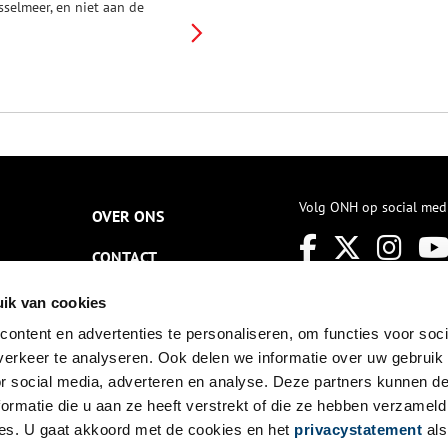
Jsselmeer, en niet aan de
msterdamse grachten. Toch is
aar sinds 2016 Het
lederdrachtmuseum gevestigd.
Volg ONH op social med
OVER ONS
CONTACT
NIEUWSBRIEF
ik van cookies
ontent en advertenties te personaliseren, om functies voor soci
DISCLAIMER
erkeer te analyseren. Ook delen we informatie over uw gebruik
PRIVACY
or social media, adverteren en analyse. Deze partners kunnen 
ormatie die u aan ze heeft verstrekt of die ze hebben verzameld
TOEGANKELIJKHEID
es. U gaat akkoord met de cookies en het
privacystatement
als