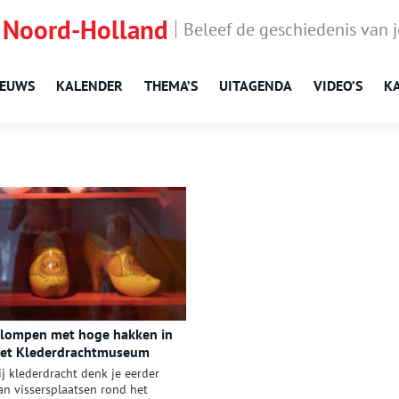
 Noord-Holland
Beleef de geschiedenis van 
IEUWS
KALENDER
THEMA’S
UITAGENDA
VIDEO’S
K
lompen met hoge hakken in
et Klederdrachtmuseum
ij klederdracht denk je eerder
an vissersplaatsen rond het