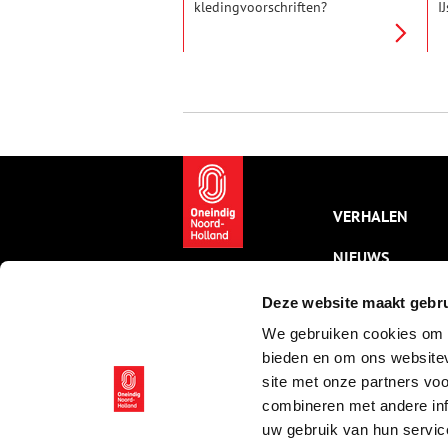
kledingvoorschriften?
I
Ondenkbaar. Dat was vroeger in
A
veel plaatsen anders. Daar liep
d
je twee jaar in de rouw na de
K
dood van een ouder.
VERHALEN
NIEUWS
KALENDER
Deze website maakt gebru
We gebruiken cookies om c
THEMA’S
bieden en om ons websitev
ACTIVITEITEN
site met onze partners vo
combineren met andere inf
VIDEO’S
uw gebruik van hun servic