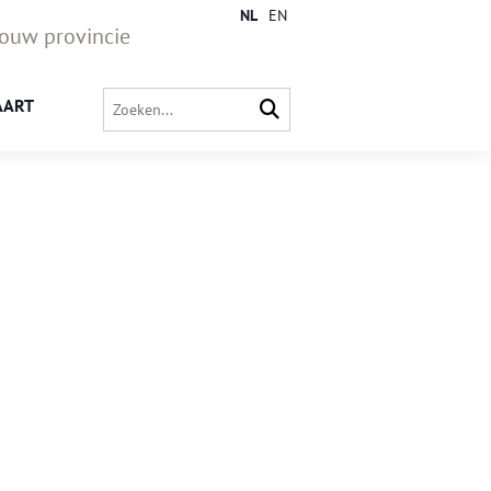
NL
EN
jouw provincie
AART