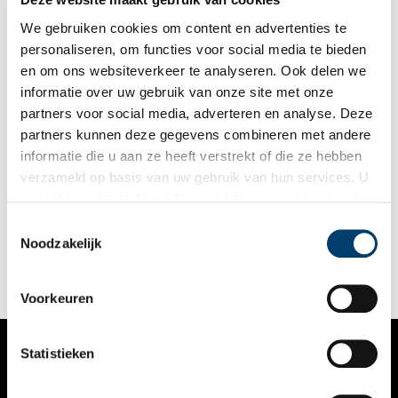
We gebruiken cookies om content en advertenties te
personaliseren, om functies voor social media te bieden
en om ons websiteverkeer te analyseren. Ook delen we
informatie over uw gebruik van onze site met onze
partners voor social media, adverteren en analyse. Deze
partners kunnen deze gegevens combineren met andere
Archeologische vondsten op de Aardjesberg
informatie die u aan ze heeft verstrekt of die ze hebben
De Aardjesberg is een vijftien meter hoge heuvel op de
verzameld op basis van uw gebruik van hun services. U
Westerheide (Goois Natuurreservaat) bij Hilversum. De berg
gaat akkoord met de cookies en het
privacystatement
maakt deel uit van de stuwwal, ontstaan in de voorlaatste
ijstijd zo’n 150.000 jaar geleden. De Aardjesberg is altijd al een
als u onze website blijft gebruiken.
Toestemmingsselectie
bijzondere plek geweest. Al voor de laatste ijstijd die ongeveer
Noodzakelijk
10.000 jaar geleden eindigde, heeft de prehistorische mens
hier sporen achtergelaten.
Voorkeuren
Statistieken
VERHALEN