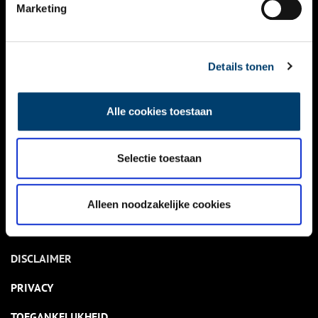
NIEUWS
Marketing
KALENDER
THEMA’S
Details tonen
ACTIVITEITEN
Alle cookies toestaan
VIDEO’S
Selectie toestaan
OVER ONS
CONTACT
Alleen noodzakelijke cookies
NIEUWSBRIEF
DISCLAIMER
PRIVACY
TOEGANKELIJKHEID