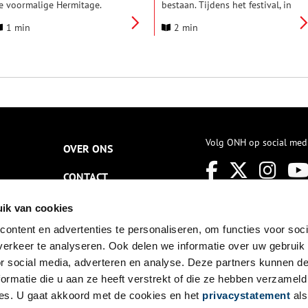
e voormalige Hermitage.
bestaan. Tijdens het festival, in
oning Willem-Alexander
de maand april, bloeien
1 min
2 min
pende in de aanwezigheid van
tienduizenden tulpen in de
onderden gasten het
Amsterdamse straten. In het
ernieuwde museum.
kader van dit jubileum
organiseert het Amsterdam
Museum de mini-expo ‘In de
Ban van de Tulp’ over de
eeuwenlange relatie tussen de
stad en de tulp, waarbij onder
andere het zeldzame
Tulpenboek te zien is.
Volg ONH op social med
OVER ONS
CONTACT
NIEUWSBRIEF
ik van cookies
ontent en advertenties te personaliseren, om functies voor soci
DISCLAIMER
erkeer te analyseren. Ook delen we informatie over uw gebruik
PRIVACY
or social media, adverteren en analyse. Deze partners kunnen 
ormatie die u aan ze heeft verstrekt of die ze hebben verzameld
TOEGANKELIJKHEID
es. U gaat akkoord met de cookies en het
privacystatement
als