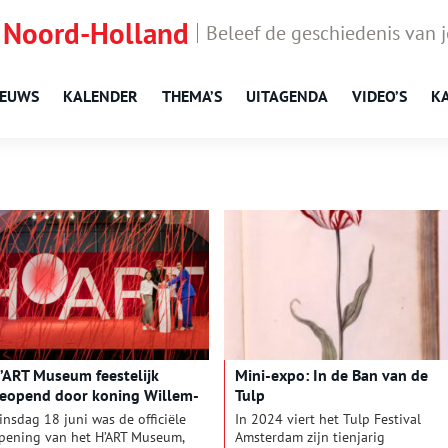
 Noord-Holland
Beleef de geschiedenis van 
IEUWS
KALENDER
THEMA’S
UITAGENDA
VIDEO’S
K
’ART Museum feestelijk
Mini-expo: In de Ban van de
eopend door koning Willem-
Tulp
lexander
insdag 18 juni was de officiële
In 2024 viert het Tulp Festival
pening van het H’ART Museum,
Amsterdam zijn tienjarig