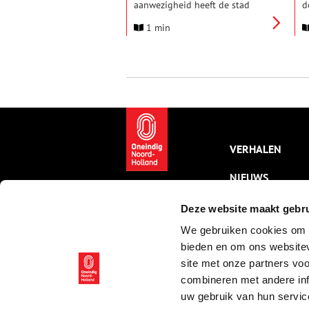
aanwezigheid heeft de stad
d
mogelijk gemaakt én gevormd.
K
1 min
Maar in de geschiedenisboeken
o
domineert het mannelijke
h
perspectief. Daarom opent het
v
Amsterdam Museum vanaf
zaterdag 14 december 2024 de
tentoonstelling Vrouwen van
Amsterdam – een ode.
VERHALEN
NIEUWS
KALENDER
Deze website maakt gebru
We gebruiken cookies om c
THEMA’S
bieden en om ons websitev
ACTIVITEITEN
site met onze partners vo
combineren met andere inf
VIDEO’S
uw gebruik van hun servic