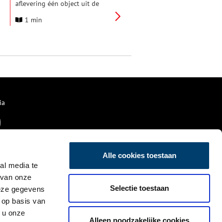
aflevering één object uit de
tentoonstelling ‘Julius Caesar’
1 min
uitgelicht en vanuit een nieuw
perspectief bekeken. De
afleveringen zijn allemaal
online te beluisteren.
ia
Alle cookies toestaan
al media te
 van onze
Selectie toestaan
deze gegevens
 op basis van
 u onze
Alleen noodzakelijke cookies