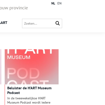
NL
EN
jouw provincie
AART
Beluister de H’ART Museum
Podcast
In de tweewekelijkse H’ART
Museum Podcast wordt iedere