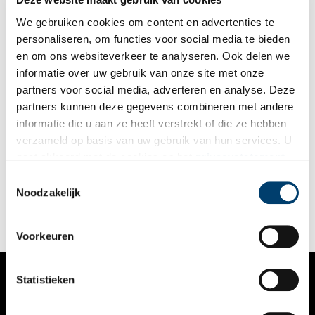
We gebruiken cookies om content en advertenties te
personaliseren, om functies voor social media te bieden
en om ons websiteverkeer te analyseren. Ook delen we
informatie over uw gebruik van onze site met onze
partners voor social media, adverteren en analyse. Deze
partners kunnen deze gegevens combineren met andere
Het spook van koning Radboud: de Tientôn-elfrib
informatie die u aan ze heeft verstrekt of die ze hebben
Volgens de legende spookt het in en rond het dorpje
verzameld op basis van uw gebruik van hun services. U
Hoogwoud in West-Friesland. De Friese koning Radboud waart
gaat akkoord met de cookies en het
privacystatement
hier rond als de Tientôn-elfrib (tien tenen en elf ribben): een
monster met de kop van een snoek met vlijmscherpe tanden.
als u onze website blijft gebruiken.
Toestemmingsselectie
Westfriese kinderen kregen als het donker werd dan ook de
Noodzakelijk
waarschuwing: ‘Binnenkomen, anders word je gepakt door de
Tientoon en Elfrib!’
Voorkeuren
Statistieken
VERHALEN