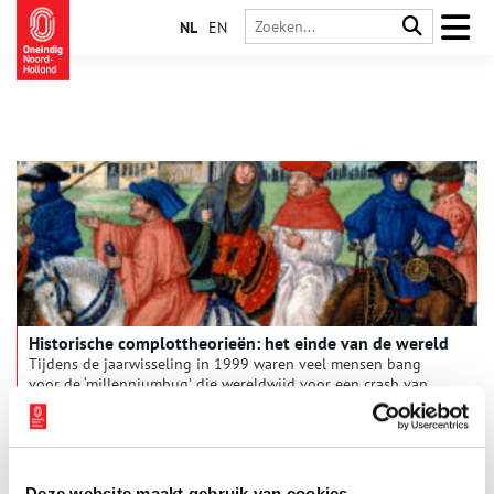
NL
EN
Historische complottheorieën: het einde van de wereld
Tijdens de jaarwisseling in 1999 waren veel mensen bang
voor de ‘millenniumbug’, die wereldwijd voor een crash van
alle computersystemen zou zorgen. Duizend jaar eerder
vreesde men nog veel grotere gevolgen van de
millenniumwisseling. Middeleeuwse christenen dachten dat de
Apocalyps nabij was. Velen reisden naar Jeruzalem, om het
Laatste Oordeel af te wachten in de Heilige Stad.
Deze website maakt gebruik van cookies