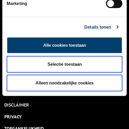
NIEUWS
Marketing
KALENDER
THEMA’S
Details tonen
ACTIVITEITEN
Alle cookies toestaan
VIDEO’S
Selectie toestaan
OVER ONS
CONTACT
Alleen noodzakelijke cookies
NIEUWSBRIEF
DISCLAIMER
PRIVACY
TOEGANKELIJKHEID