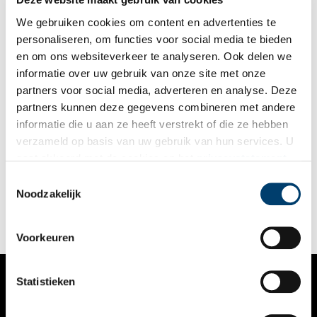
het eenvoudige leven van de boerenbevolking.
We gebruiken cookies om content en advertenties te
personaliseren, om functies voor social media te bieden
en om ons websiteverkeer te analyseren. Ook delen we
informatie over uw gebruik van onze site met onze
partners voor social media, adverteren en analyse. Deze
partners kunnen deze gegevens combineren met andere
Frisse wind. Impressionisme van het Noorden
informatie die u aan ze heeft verstrekt of die ze hebben
Van 17 januari tot en met 5 mei 2024 waait er een frisse wind
verzameld op basis van uw gebruik van hun services. U
door de museumzalen van Singer Laren. In de bijzondere
gaat akkoord met de cookies en het
privacystatement
reizende tentoonstelling Frisse wind wordt in samenwerking
met het Museum Kunst der Westküste (Alkersum/Föhr) en het
als u onze website blijft gebruiken.
Toestemmingsselectie
5 min
Niedersächsisches Landesmuseum Hannover een topselectie
Noodzakelijk
getoond van het Duitse, Deense en Nederlandse
impressionisme.
Voorkeuren
Statistieken
VERHALEN