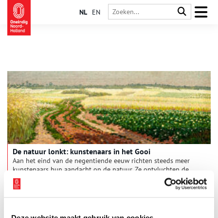
NL
EN
De natuur lonkt: kunstenaars in het Gooi
Aan het eind van de negentiende eeuw richten steeds meer
kunstenaars hun aandacht op de natuur. Ze ontvluchten de
groeiende steden met hun moderne industrie en trekken naar
het Gooise platteland om daar idyllische landschappen en
pittoreske dorpsgezichten vast te leggen. In
kunstenaarsdorpen als Laren en Blaricum raken ze
geïnspireerd door zowel de schoonheid van de omgeving als
Deze website maakt gebruik van cookies