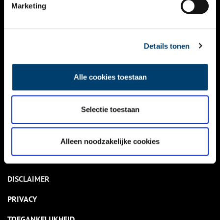
NIEUWS
Marketing
KALENDER
THEMA’S
Details tonen
ACTIVITEITEN
Alle cookies toestaan
VIDEO’S
Selectie toestaan
OVER ONS
CONTACT
Alleen noodzakelijke cookies
NIEUWSBRIEF
DISCLAIMER
PRIVACY
TOEGANKELIJKHEID