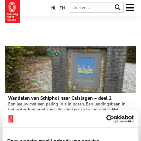
NL
EN
Wandelen van Schiphol naar Calslagen – deel 2
Een leeuw met een paling in zijn poten. Een landingsbaan in
het water. Een predikant die zijn kerk in brand schiet. Het
wordt een boeiend tochtje vandaag. De vraag is wat
Vrouwentroost te maken heeft met Napoleon. En: Gooide een
boze Wim Kan echt zijn lintje in de plas?
Deze website maakt gebruik van cookies