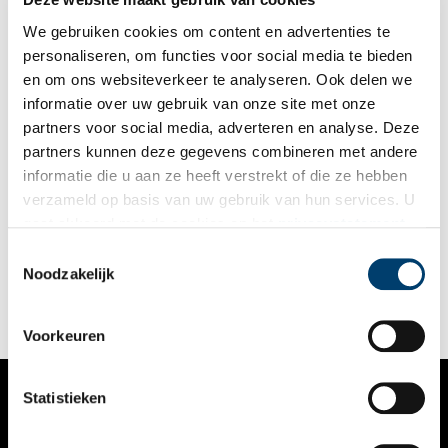
We gebruiken cookies om content en advertenties te
personaliseren, om functies voor social media te bieden
en om ons websiteverkeer te analyseren. Ook delen we
informatie over uw gebruik van onze site met onze
partners voor social media, adverteren en analyse. Deze
partners kunnen deze gegevens combineren met andere
Varen en vissen op de Westeinder
informatie die u aan ze heeft verstrekt of die ze hebben
Aalsmeer is bekend als watersportcentrum. Maar wist je dat in
verzameld op basis van uw gebruik van hun services. U
de plassen een meerval zwemt, een joekel van wel twee meter
gaat akkoord met de cookies en het
privacystatement
lengte. Deze vis schuilt in het rietland, ‘de Wildernis’.
als u onze website blijft gebruiken.
Toestemmingsselectie
Noodzakelijk
Voorkeuren
Statistieken
VERHALEN