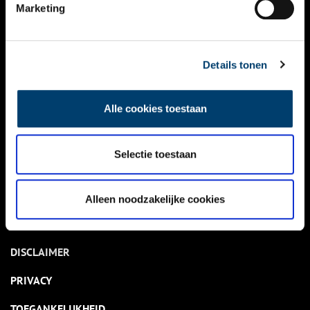
NIEUWS
Marketing
KALENDER
THEMA’S
Details tonen
ACTIVITEITEN
Alle cookies toestaan
VIDEO’S
Selectie toestaan
OVER ONS
CONTACT
Alleen noodzakelijke cookies
NIEUWSBRIEF
DISCLAIMER
PRIVACY
TOEGANKELIJKHEID