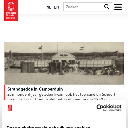
NL
EN
Strandgedoe in Camperduin
Zo’n honderd jaar geleden kwam ook het toerisme bij Schoorl
op gang. Twee strandexploitanten gingen tussen 1930 en
1950 met elkaar de strijd om de toerist aan. Twee identieke
paviljoens en tientallen badhokjes verschenen bij Camperduin
aan het strand en op het duin. Het strandgedoe kwam in een
stroomversnelling.
Deze website maakt gebruik van cookies