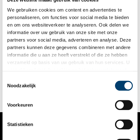
We gebruiken cookies om content en advertenties te
personaliseren, om functies voor social media te bieden
en om ons websiteverkeer te analyseren. Ook delen we
informatie over uw gebruik van onze site met onze
partners voor social media, adverteren en analyse. Deze
partners kunnen deze gegevens combineren met andere
Groothoffs vanille-ijs
informatie die u aan ze heeft verstrekt of die ze hebben
Groothoffs ijskar was aan het begin van de vorige eeuw een
verzameld op basis van uw gebruik van hun services. U
begrip in de omgeving van Schoorl, Camperduin en
gaat akkoord met de cookies en het
privacystatement
Callantsoog. In de zomermaanden deden Willem Groothoff en
zijn jongere broer Harrie goede zaken op straat en op het
als u onze website blijft gebruiken.
Toestemmingsselectie
strand.
Noodzakelijk
Voorkeuren
Statistieken
VERHALEN