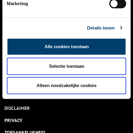
NIEUWS
Marketing
KALENDER
THEMA’S
Details tonen
ACTIVITEITEN
Alle cookies toestaan
VIDEO’S
Selectie toestaan
OVER ONS
CONTACT
Alleen noodzakelijke cookies
NIEUWSBRIEF
DISCLAIMER
PRIVACY
TOEGANKELIJKHEID