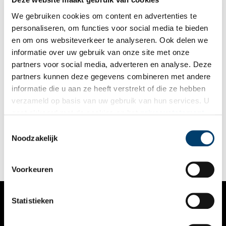
1801 werd een nieuwe onderwijswet ingevoerd.
We gebruiken cookies om content en advertenties te
personaliseren, om functies voor social media te bieden
en om ons websiteverkeer te analyseren. Ook delen we
informatie over uw gebruik van onze site met onze
partners voor social media, adverteren en analyse. Deze
partners kunnen deze gegevens combineren met andere
Thorbecke en Haarlemmermeer
informatie die u aan ze heeft verstrekt of die ze hebben
Johan Rudolph Thorbecke (1798-1872) is van grote invloed
verzameld op basis van uw gebruik van hun services. U
geweest op de vormgeving van het Nederlandse staatsrecht in
gaat akkoord met de cookies en het
privacystatement
de negentiende eeuw, met als hoogtepunt ‘zijn’ beroemde
grondwetsherziening van 1848. Ook heeft hij zich als jurist en
als u onze website blijft gebruiken.
Toestemmingsselectie
als politicus actief bemoeid met waterschappen en de
Noodzakelijk
toekomst van de Haarlemmermeerpolder.
Voorkeuren
Statistieken
VERHALEN