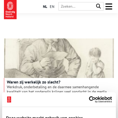
NL
EN
Waren zij werkelijk zo slecht?
Werkdruk, onderbetaling en de daarmee samenhangende
kwaliteit van het onderwijs krijgen veel aandacht in de media.
Niet voor het eerst, want al aan het einde van de 18de en het
begin van de 19de eeuw werd binnen de Bataafse Republiek
een debat over de kwaliteit van het lager onderwijs gevoerd.
Ook destijds presteerde het onderwijs volgens velen
onvoldoende om zijn maatschappelijke taak te vervullen. In
Deze website maakt gebruik van cookies