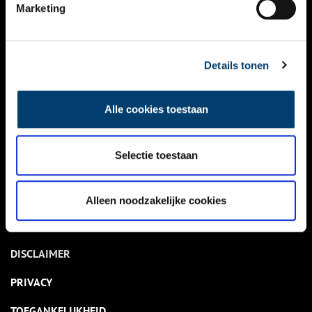
NIEUWS
Marketing
KALENDER
THEMA’S
Details tonen
ACTIVITEITEN
Alle cookies toestaan
VIDEO’S
Selectie toestaan
OVER ONS
CONTACT
Alleen noodzakelijke cookies
NIEUWSBRIEF
DISCLAIMER
PRIVACY
TOEGANKELIJKHEID