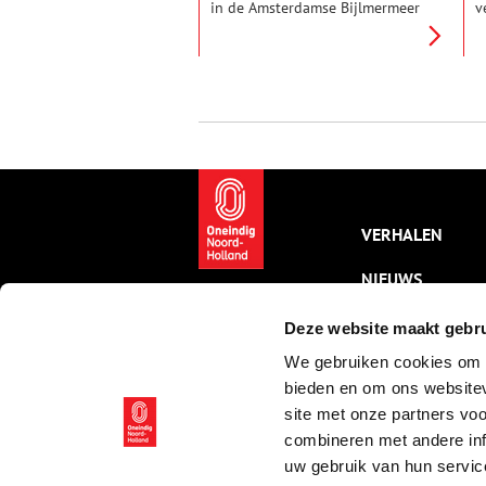
in de Amsterdamse Bijlmermeer
v
een vrachtvliegtuig op twee
i
flats neerstortte. Twee
s
exposities van het Amsterdam
b
Museum en Imagine IC blikken
r
daarop terug.
d
o
B
VERHALEN
NIEUWS
KALENDER
Deze website maakt gebru
We gebruiken cookies om c
THEMA’S
bieden en om ons websitev
ACTIVITEITEN
site met onze partners vo
combineren met andere inf
VIDEO’S
uw gebruik van hun servic