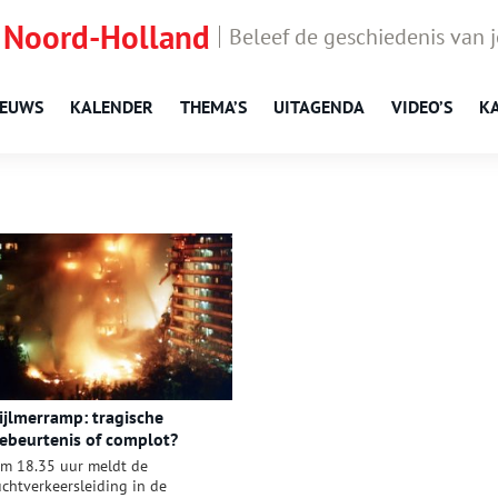
 Noord-Holland
Beleef de geschiedenis van 
IEUWS
KALENDER
THEMA’S
UITAGENDA
VIDEO’S
K
ijlmerramp: tragische
ebeurtenis of complot?
m 18.35 uur meldt de
uchtverkeersleiding in de