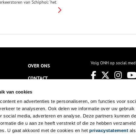
erkeerstoren van Schiphol: ‘het
s gebeurd’. Op dat moment
tijgen er dikke rookwolken op
oven Amsterdam. De
ookpluimen werpen een
reigende schaduw over 4
ktober 1992, dag van de
ijlmerramp.
Volg ONH op social med
OVER ONS
CONTACT
NIEUWSBRIEF
ik van cookies
ontent en advertenties te personaliseren, om functies voor soci
DISCLAIMER
erkeer te analyseren. Ook delen we informatie over uw gebruik
PRIVACY
or social media, adverteren en analyse. Deze partners kunnen 
ormatie die u aan ze heeft verstrekt of die ze hebben verzameld
TOEGANKELIJKHEID
es. U gaat akkoord met de cookies en het
privacystatement
als