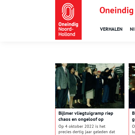
Oneindig
VERHALEN
N
Bijlmer vliegtuigramp riep
B
chaos en ongeloof op
g
Op 4 oktober 2022 is het
O
precies dertig jaar geleden dat
l