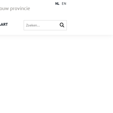
NL
EN
jouw provincie
AART