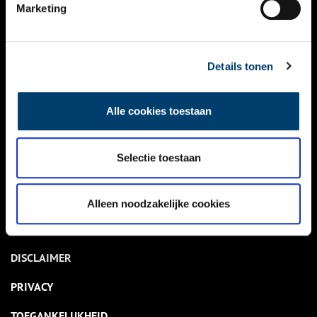
NIEUWS
Marketing
KALENDER
THEMA’S
Details tonen
ACTIVITEITEN
Alle cookies toestaan
VIDEO’S
Selectie toestaan
OVER ONS
CONTACT
Alleen noodzakelijke cookies
NIEUWSBRIEF
DISCLAIMER
PRIVACY
TOEGANKELIJKHEID