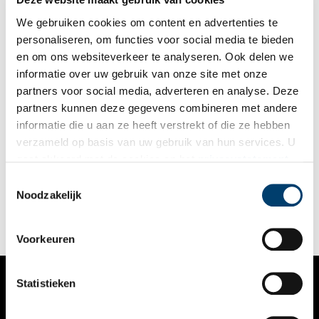
We gebruiken cookies om content en advertenties te
personaliseren, om functies voor social media te bieden
en om ons websiteverkeer te analyseren. Ook delen we
informatie over uw gebruik van onze site met onze
partners voor social media, adverteren en analyse. Deze
partners kunnen deze gegevens combineren met andere
De gebruiken van een zeventiende-eeuwse Amsterdammer
informatie die u aan ze heeft verstrekt of die ze hebben
Coffeeshops, de wallen, altijd fietsen en een plat accent: al
verzameld op basis van uw gebruik van hun services. U
deze zaken worden beschouwd als ‘typisch Amsterdams’. Of al
gaat akkoord met de cookies en het
privacystatement
deze kenmerken opgaan voor elke Amsterdammer valt echter
te betwisten. Ook in de zeventiende eeuw bestonden er een
als u onze website blijft gebruiken.
Toestemmingsselectie
aantal typische gebruiken, waarmee de Amsterdammer zich
Noodzakelijk
onderscheidde van buitenpoorters.
Voorkeuren
Statistieken
VERHALEN