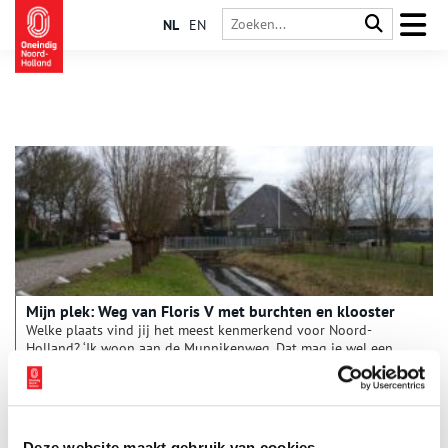
NL
EN
Mijn plek: Weg van Floris V met burchten en klooster
Welke plaats vind jij het meest kenmerkend voor Noord-
Holland? ‘Ik woon aan de Munnikenweg. Dat mag je wel een
bijzondere plek noemen.’ Guus Breebaart-Beuse heeft gelijk.
Want wie woont er aan een weg die eeuwen geleden door
Floris V is aangelegd en waar de graaf dwangburchten liet
bouwen?
Deze website maakt gebruik van cookies