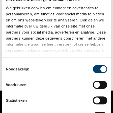
We gebruiken cookies om content en advertenties te
personaliseren, om functies voor social media te bieden
en om ons websiteverkeer te analyseren. Ook delen we
informatie over uw gebruik van onze site met onze
partners voor social media, adverteren en analyse. Deze
partners kunnen deze gegevens combineren met andere
Met Brederode mee de dijk op
informatie die u aan ze heeft verstrekt of die ze hebben
Het was op een mooie zondag ‘besaeyt met Menschen’ op de
verzameld op basis van uw gebruik van hun services. U
Spaarndammerdijk schreef Brederode (1585-1618). Hij had
gaat akkoord met de cookies en het
privacystatement
stadgenoten zien lopen over de dijk met zicht op het weidse
polderland en het IJ. Even de stad ontvluchten – ook toen.
als u onze website blijft gebruiken.
Toestemmingsselectie
Wandel (in gedachten) met Brederode mee de stad uit. De dijk
Noodzakelijk
op naar Spaarndam.
Voorkeuren
Statistieken
VERHALEN