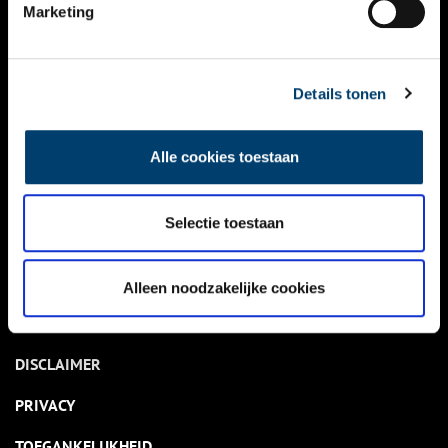
NIEUWS
Marketing
KALENDER
THEMA’S
Details tonen
ACTIVITEITEN
Alle cookies toestaan
VIDEO’S
Selectie toestaan
OVER ONS
CONTACT
Alleen noodzakelijke cookies
NIEUWSBRIEF
DISCLAIMER
PRIVACY
TOEGANKELIJKHEID