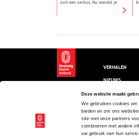
ooit een oerbos. Nu wandel je
b
er over makkelijke paden door
d
het Cronebos of het
m
Smitshuyserbos. Maar wie
h
eeuwen geleden hier liep, moest
o
zich een weg banen door het
m
dichte woud.
e
z
d
L
VERHALEN
NIEUWS
KALENDER
Deze website maakt gebru
We gebruiken cookies om c
THEMA’S
bieden en om ons websitev
ACTIVITEITEN
site met onze partners vo
combineren met andere inf
VIDEO’S
uw gebruik van hun servic