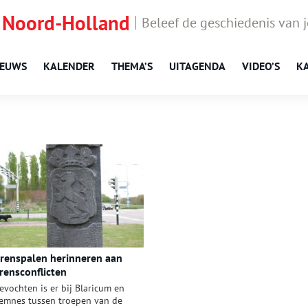
 Noord-Holland
Beleef de geschiedenis van 
IEUWS
KALENDER
THEMA’S
UITAGENDA
VIDEO’S
K
renspalen herinneren aan
rensconflicten
evochten is er bij Blaricum en
emnes tussen troepen van de