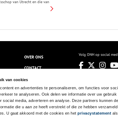
isschop van Utrecht en die van
e graaf van Holland. Wie
ocht de veengronden tussen
et Gooi en het riviertje de Eem
ntginnen? Na veel gedoe viel
idden 14e eeuw het besluit
en paal te slaan die de grens
ou aangeven. Een paal met
aarop de Hollandse leeuw. Een
eeuwenpaal dus.
Volg ONH op social med
OVER ONS
CONTACT
NIEUWSBRIEF
ik van cookies
ontent en advertenties te personaliseren, om functies voor soci
DISCLAIMER
erkeer te analyseren. Ook delen we informatie over uw gebruik
PRIVACY
or social media, adverteren en analyse. Deze partners kunnen 
ormatie die u aan ze heeft verstrekt of die ze hebben verzameld
TOEGANKELIJKHEID
es. U gaat akkoord met de cookies en het
privacystatement
als