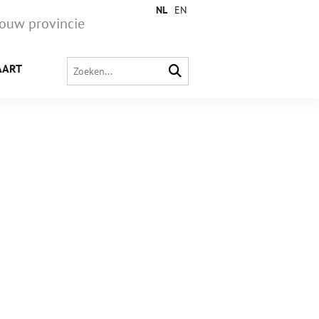
NL
EN
jouw provincie
AART