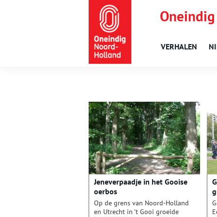
Oneindig
VERHALEN
N
Jeneverpaadje in het Gooise
G
oerbos
g
Op de grens van Noord-Holland
G
en Utrecht in ’t Gooi groeide
E