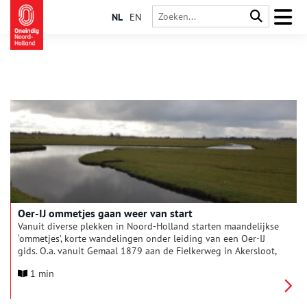
NL
EN
Oer-IJ ommetjes gaan weer van start
Vanuit diverse plekken in Noord-Holland starten maandelijkse
‘ommetjes’, korte wandelingen onder leiding van een Oer-IJ
gids. O.a. vanuit Gemaal 1879 aan de Fielkerweg in Akersloot,
vanaf zwembad De Witte Brug te Castricum en het oude
1 min
Rechthuis in Uitgeest. De gidsen vertellen u het verhaal over
de geschiedenis van deze plaatsen en van het bijzondere Oer-
IJ landschap en wat daar nu nog van te zien en te beleven is.