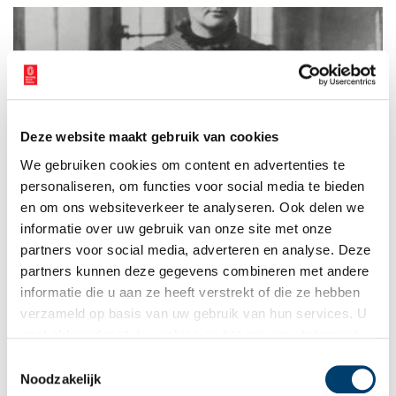
Deze website maakt gebruik van cookies
Ra­dio­ac­tie­ve mode: stra­lend als nooit te­vo­ren
We gebruiken cookies om content en advertenties te
Marie Curie was één van die vrouwen waarvan je je afvraagt,
hoe kreeg ze het toch allemaal voor elkaar? Twee Nobelprijzen
personaliseren, om functies voor social media te bieden
op zak, twee dochters gebaard (waarvan er ééntje ook weer
en om ons websiteverkeer te analyseren. Ook delen we
een Nobelprijs won), en zelfs op latere leeftijd liep ze er nog
informatie over uw gebruik van onze site met onze
altijd stralend bij.
partners voor social media, adverteren en analyse. Deze
partners kunnen deze gegevens combineren met andere
informatie die u aan ze heeft verstrekt of die ze hebben
verzameld op basis van uw gebruik van hun services. U
gaat akkoord met de cookies en het
privacystatement
als u onze website blijft gebruiken.
Toestemmingsselectie
Noodzakelijk