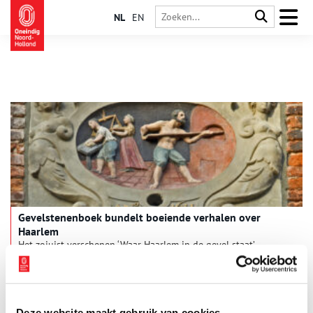
NL
EN
Gevelstenenboek bundelt boeiende verhalen over
Haarlem
Het zojuist verschenen ‘Waar Haarlem in de gevel staat’
beschrijft gevelstenen die de tand des tijds hebben overleefd
en stenen die in de loop der tijd uit het stadsbeeld zijn
verdwenen. Maar het rijk geïllustreerde boek biedt vooral een
schat aan verhalen uit de Noord-Hollandse
provinciehoofdstad.
Deze website maakt gebruik van cookies