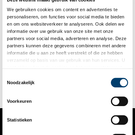
We gebruiken cookies om content en advertenties te
personaliseren, om functies voor social media te bieden
en om ons websiteverkeer te analyseren. Ook delen we
informatie over uw gebruik van onze site met onze
partners voor social media, adverteren en analyse. Deze
partners kunnen deze gegevens combineren met andere
Johan, Volkje en de kinderen: hoofden op historische
informatie die u aan ze heeft verstrekt of die ze hebben
huizen
verzameld op basis van uw gebruik van hun services. U
Levensecht kijken ze voor zich uit, de in steen vereeuwigde
gaat akkoord met de cookies en het
privacystatement
koppen op gevels van historische huizen. Doorgaans wordt
als u onze website blijft gebruiken.
aangenomen dat het slechts decoratief bedoelde gezichten
Toestemmingsselectie
zijn. Maar een nieuw boek laat zien dat er echte mensen achter
Noodzakelijk
de hoofden schuilgaan. Het zijn persoonlijke portretten van de
echtparen die het huis lieten bouwen. In de Jansstraat in
Haarlem bijvoorbeeld.
Voorkeuren
Statistieken
VERHALEN