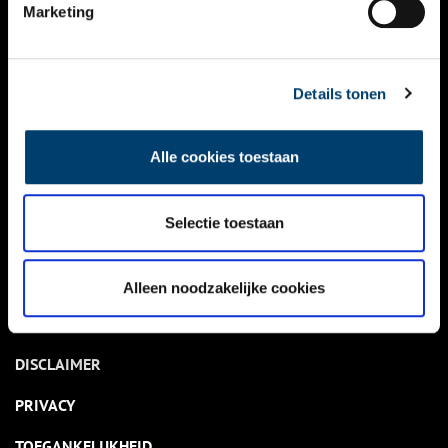
NIEUWS
Marketing
KALENDER
THEMA’S
Details tonen
ACTIVITEITEN
Alle cookies toestaan
VIDEO’S
Selectie toestaan
OVER ONS
CONTACT
Alleen noodzakelijke cookies
NIEUWSBRIEF
DISCLAIMER
PRIVACY
TOEGANKELIJKHEID