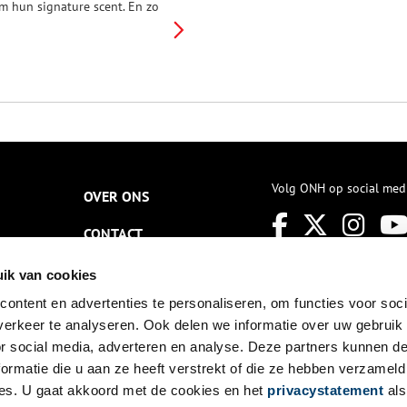
m hun signature scent. En zo
s ook de regio Noord-Holland
oor de neus onmiskenbaar en
niek. Door tradities, fabrieken,
eografische ligging en
andschappelijke kenmerken,
eurt deze provincie
ijvoorbeeld weer anders dan
roningen.
Volg ONH op social med
OVER ONS
CONTACT
NIEUWSBRIEF
ik van cookies
ontent en advertenties te personaliseren, om functies voor soci
DISCLAIMER
erkeer te analyseren. Ook delen we informatie over uw gebruik
PRIVACY
or social media, adverteren en analyse. Deze partners kunnen 
ormatie die u aan ze heeft verstrekt of die ze hebben verzameld
TOEGANKELIJKHEID
es. U gaat akkoord met de cookies en het
privacystatement
als