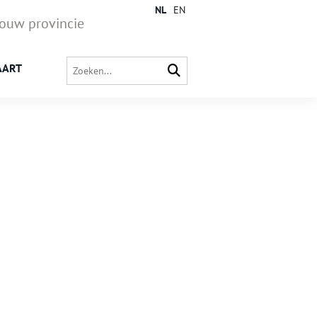
NL
EN
jouw provincie
AART