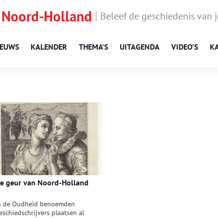
 Noord-Holland
Beleef de geschiedenis van 
IEUWS
KALENDER
THEMA’S
UITAGENDA
VIDEO’S
K
e geur van Noord-Holland
n de Oudheid benoemden
eschiedschrijvers plaatsen al