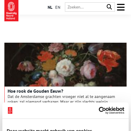
NL
EN
Hoe rook de Gouden Eeuw?
Dat de Amsterdamse grachten vroeger niet al te aangenaam
roken, zal niemand verbazen. Maar er zijn slechts weinig
mensen die zich nog de lucht kunnen herinneren van
kalkovens of bleekvelden. En wat te denken van mirre of
ambergrijs, geuren die lang geleden uit ons collectieve
geurpalet verdwenen zijn? Duik met ons in het kleurrijke
bouquet van de zeventiende eeuw.
Deze website maakt gebruik van cookies