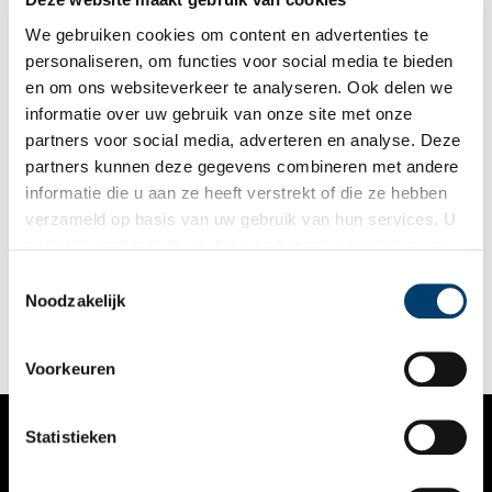
We gebruiken cookies om content en advertenties te
personaliseren, om functies voor social media te bieden
en om ons websiteverkeer te analyseren. Ook delen we
informatie over uw gebruik van onze site met onze
partners voor social media, adverteren en analyse. Deze
partners kunnen deze gegevens combineren met andere
De geur van Noord-Holland
informatie die u aan ze heeft verstrekt of die ze hebben
In de Oudheid benoemden geschiedschrijvers plaatsen al om
verzameld op basis van uw gebruik van hun services. U
hun signature scent. En zo is ook de regio Noord-Holland voor
gaat akkoord met de cookies en het
privacystatement
de neus onmiskenbaar en uniek. Door tradities, fabrieken,
geografische ligging en landschappelijke kenmerken, geurt
als u onze website blijft gebruiken.
Toestemmingsselectie
deze provincie bijvoorbeeld weer anders dan Groningen.
Noodzakelijk
Voorkeuren
Statistieken
VERHALEN