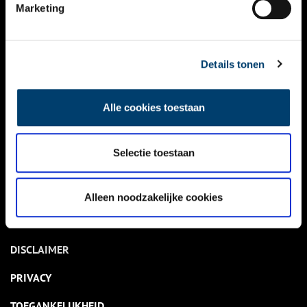
NIEUWS
Marketing
KALENDER
THEMA’S
Details tonen
ACTIVITEITEN
Alle cookies toestaan
VIDEO’S
Selectie toestaan
OVER ONS
CONTACT
Alleen noodzakelijke cookies
NIEUWSBRIEF
DISCLAIMER
PRIVACY
TOEGANKELIJKHEID