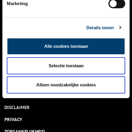
NIEUWS
Marketing
KALENDER
THEMA’S
Details tonen
ACTIVITEITEN
Alle cookies toestaan
VIDEO’S
Selectie toestaan
OVER ONS
CONTACT
Alleen noodzakelijke cookies
NIEUWSBRIEF
DISCLAIMER
PRIVACY
TOEGANKELIJKHEID