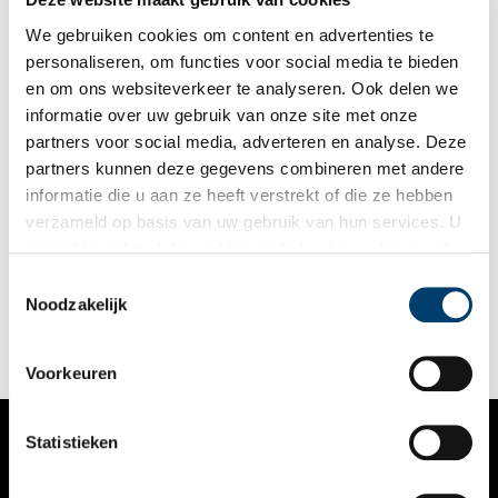
We gebruiken cookies om content en advertenties te
personaliseren, om functies voor social media te bieden
en om ons websiteverkeer te analyseren. Ook delen we
informatie over uw gebruik van onze site met onze
partners voor social media, adverteren en analyse. Deze
partners kunnen deze gegevens combineren met andere
Wijze raad van Abraham Kuyper
informatie die u aan ze heeft verstrekt of die ze hebben
Amsterdam, het gereformeerde ‘volksdeel’ en Abraham Kuyper
verzameld op basis van uw gebruik van hun services. U
horen onverbrekelijk bij elkaar. In deze stad speelde een groot
gaat akkoord met de cookies en het
privacystatement
deel van de orthodox-protestantse emancipatie, waarvan hij de
leider was, zich af.
als u onze website blijft gebruiken.
Toestemmingsselectie
Noodzakelijk
Voorkeuren
Statistieken
VERHALEN