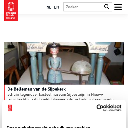
NL
EN
De Belleman van de Sijpekerk
Schuin tegenover kasteelmuseum Sijpesteijn in Nieuw-
Loosdrecht staat de middeleeuwse dorpskerk met een mooie
toren. In de kerk zijn verschillende bezienswaardigheden uit
voorbije eeuwen bewaard gebleven, zoals de Belleman, een
houten mannetje dat met een flinke tik op een bel aangaf dat
het tijd was voor de dominee om zijn preek af te ronden.
Deze website maakt gebruik van cookies